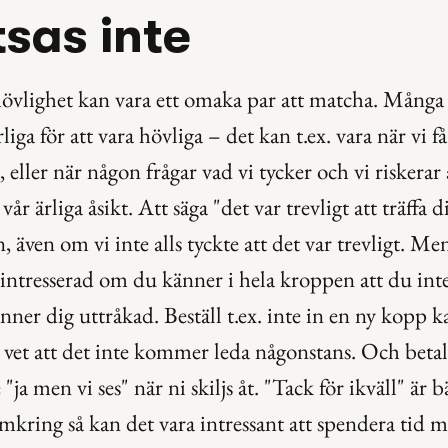
tsas inte
övlighet kan vara ett omaka par att matcha. Många a
rliga för att vara hövliga – det kan t.ex. vara när vi få
 eller när någon frågar vad vi tycker och vi riskerar a
r ärliga åsikt. Att säga "det var trevligt att träffa di
, även om vi inte alls tyckte att det var trevligt. Men 
ntresserad om du känner i hela kroppen att du inte ä
er dig uttråkad. Beställ t.ex. inte in en ny kopp kaff
u vet att det inte kommer leda någonstans. Och betala
 "ja men vi ses" när ni skiljs åt. "Tack för ikväll" är 
kring så kan det vara intressant att spendera tid 