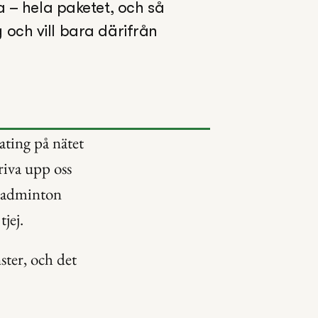
 – hela paketet, och så 
g och vill bara därifrån 
ting på nätet 
iva upp oss 
-badminton 
jej.
ster, och det 