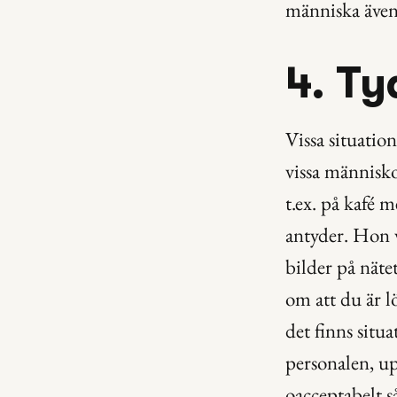
människa även
4. Ty
Vissa situatio
vissa människor
t.ex. på kafé 
antyder. Hon v
bilder på nätet
om att du är l
det finns situ
personalen, up
oacceptabelt så