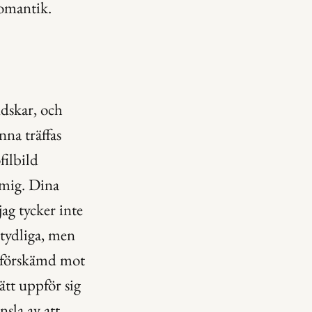
romantik.
dskar, och 
na träffas 
ilbild 
 mig. Dina 
ag tycker inte 
tydliga, men 
 oförskämd mot 
tt uppför sig 
sla av att 