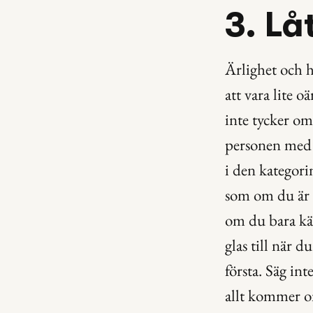
3. Lå
Ärlighet och h
att vara lite oä
inte tycker om,
personen med vå
i den kategorin
som om du är i
om du bara känn
glas till när d
första. Säg inte
allt kommer om