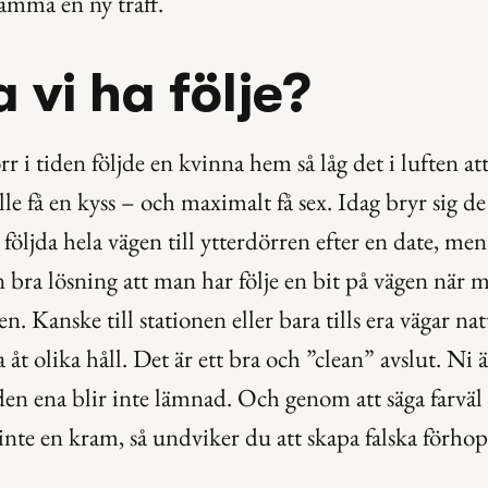
ämma en ny träff.
a vi ha följe?
r i tiden följde en kvinna hem så låg det i luften at
 få en kyss – och maximalt få sex. Idag bryr sig de 
 följda hela vägen till ytterdörren efter en date, men
en bra lösning att man har följe en bit på vägen när 
n. Kanske till stationen eller bara tills era vägar natur
 åt olika håll. Det är ett bra och ”clean” avslut. Ni 
en ena blir inte lämnad. Och genom att säga farväl 
inte en kram, så undviker du att skapa falska förho