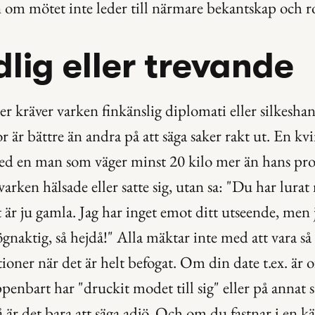
 om mötet inte leder till närmare bekantskap och 
dlig eller trevande
ner kräver varken finkänslig diplomati eller silkeshan
 är bättre än andra på att säga saker rakt ut. En kvin
med en man som väger minst 20 kilo mer än hans prof
arken hälsade eller satte sig, utan sa: "Du har lurat
 är ju gamla. Jag har inget emot ditt utseende, men j
ögnaktig, så hejdå!" Alla mäktar inte med att vara så 
ationer när det är helt befogat. Om din date t.ex. är
penbart har "druckit modet till sig" eller på annat sä
 är det bara att säga adjö. Och om du fastnar i en kän