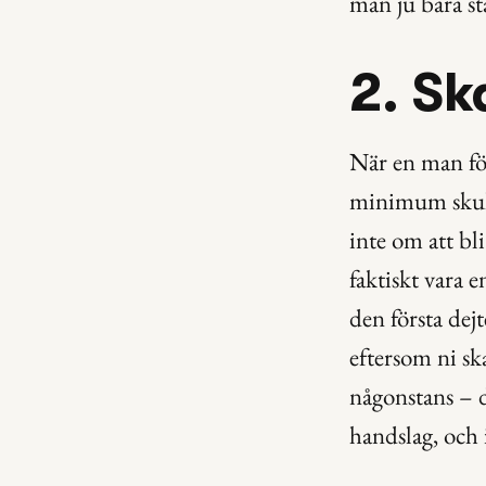
man ju bara st
2. Sk
När en man för
minimum skulle
inte om att bli
faktiskt vara 
den första dejte
eftersom ni ska
någonstans – d
handslag, och 