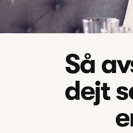
Så av
dejt s
e