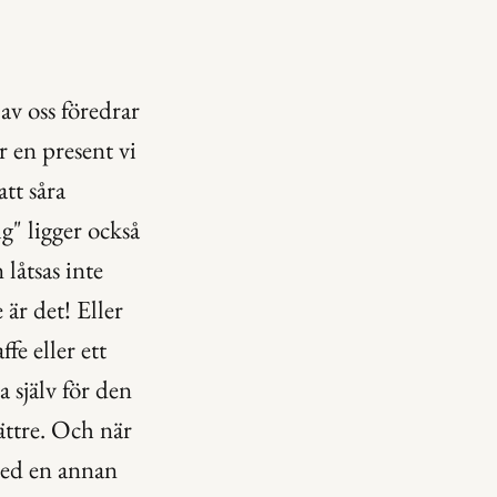
v oss föredrar 
r en present vi 
tt såra 
g" ligger också 
låtsas inte 
r det! Eller 
e eller ett 
 själv för den 
bättre. Och när 
med en annan 