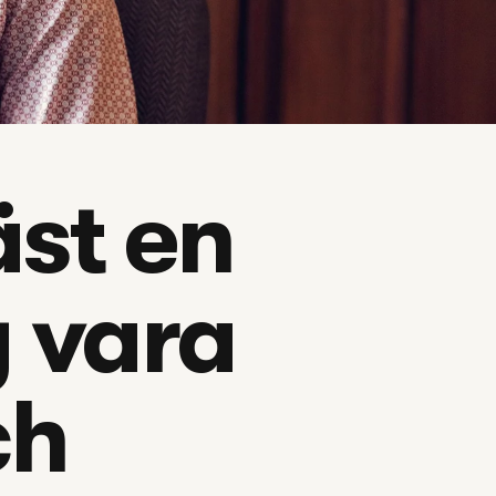
st en 
 vara 
ch