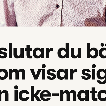
slutar du bä
om visar sig
n icke-mat