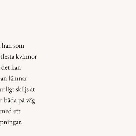
t han som 
flesta kvinnor 
 det kan 
man lämnar 
ligt skiljs åt 
är båda på väg 
med ett 
ppningar.