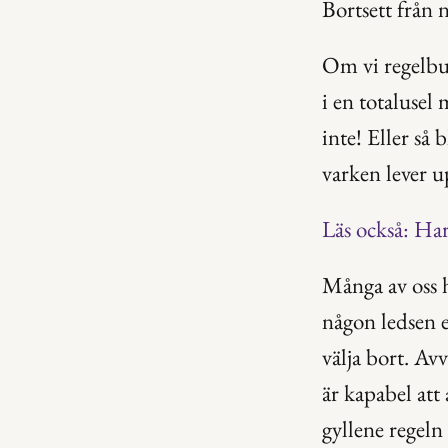
Bortsett från n
Om vi regelbun
i en totalusel
inte! Eller så 
varken lever up
Läs också: Ha
Många av oss ha
någon ledsen e
välja bort. Av
är kapabel att 
gyllene regeln