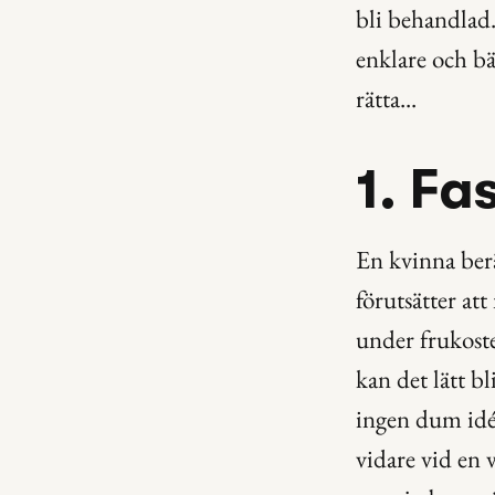
bli behandlad.
enklare och bät
rätta...
1. Fas
En kvinna berä
förutsätter at
under frukoste
kan det lätt bl
ingen dum idé.
vidare vid en v