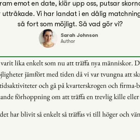
fram emot en date, klär upp oss, putsar skorna
blir uttråkade. Vi har landat i en dålig matchnin
så fort som möjligt. Så vad gör vi?
Sarah Johnson
Author
 varit lika enkelt som nu att träffa nya människor. Da
ligheter jämfört med tiden då vi var tvungna att skr
ritidsaktiviteter och gå på kvarterskrogen och firma
nde förhoppning om att träffa en trevlig kille eller t
t har blivit så enkelt så träffas vi till höger och vän