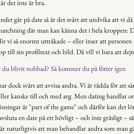
är det inte är bra.
det går på date så är det svårt att undvika att vi då
 matchning där man kan känna det i hela kroppen: De
blir vi så enormt uttråkade – eller inser att personen 
p till sin profiltext och bild. Då vill vi bara att dejt
r du blivit nobbad? Så kommer du på fötter igen
r dock svårt att avvisa andra. Vi är rädda för att såra
ller kanske till och med arg. Men dating handlar om a
visningar är "part of the game" och därför kan det lön
avsluta en date på ett hövligt – och inte gräsligt – sä
 är naturligtvis att man behandlar andra som man gärn