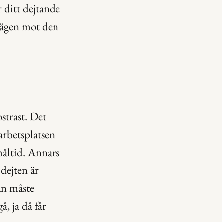
 ditt dejtande 
 vägen mot den 
strast. Det 
arbetsplatsen 
måltid. Annars 
dejten är 
an måste 
, ja då får 