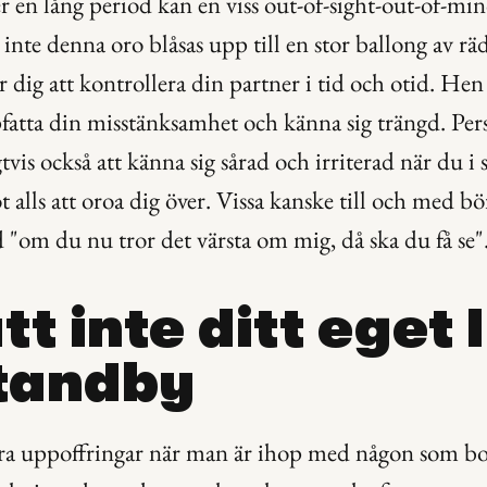
 en lång period kan en viss out-of-sight-out-of-m
inte denna oro blåsas upp till en stor ballong av räd
r dig att kontrollera din partner i tid och otid. He
fatta din misstänksamhet och känna sig trängd. Per
is också att känna sig sårad och irriterad när du i sj
 alls att oroa dig över. Vissa kanske till och med bör
d "om du nu tror det värsta om mig, då ska du få se".
tt inte ditt eget l
tandby
a uppoffringar när man är ihop med någon som bor 