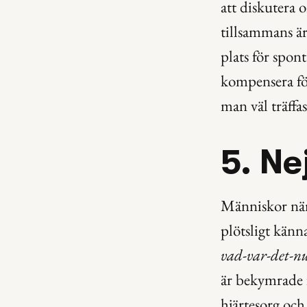
att diskutera o
tillsammans är 
plats för spon
kompensera för
man väl träffa
5. Ne
Människor nära
plötsligt känn
vad-var-det-nu
är bekymrade f
hjärtesorg och 