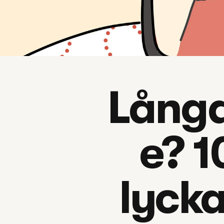
Långd
e? 1
lycka