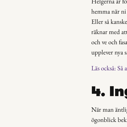
Helgerna är fö
hemma när ni ä
Eller så kansk
räknar med att 
och ve och fasa
upplever nya s
Läs också: Så a
4. I
När man äntlige
ögonblick bekrä