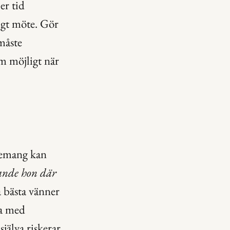
r tid 
igt möte. Gör 
måste 
 möjligt när 
gemang kan 
rande hon där 
 bästa vänner 
a med 
jälva riskerar 