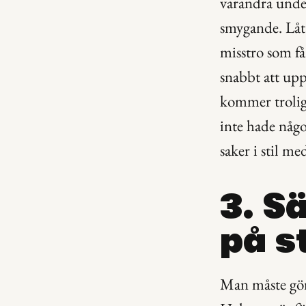
varandra under
smygande. Låt 
misstro som få
snabbt att upp
kommer troligtv
inte hade något
saker i stil me
3. Sä
på s
Man måste gör