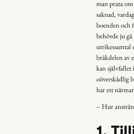
man prata om 
saknad, vardag
boenden och fr
behövde ju gå 
utrikessamtal 
bråkdelen av 
kan självfallet
oöverskådlig b
har ett närmar
– Hur ansträng
1. Til