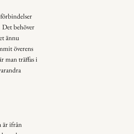
 förbindelser 
! Det behöver 
et ännu 
mmit överens 
r man träffas i 
varandra 
är ifrån 