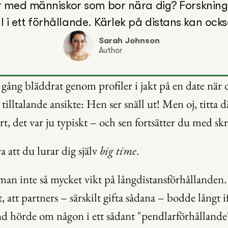
 med människor som bor nära dig? Forskning v
ll i ett förhållande. Kärlek på distans kan ock
Sarah Johnson
Author
ång bläddrat genom profiler i jakt på en date när du
 tilltalande ansikte: Hen ser snäll ut! Men oj, titta 
rt, det var ju typiskt – och sen fortsätter du med sk
 att du lurar dig själv 
big time
.
man inte så mycket vikt på långdistansförhållanden. 
, att partners – särskilt gifta sådana – bodde långt i
 hörde om någon i ett sådant "pendlarförhållande" 