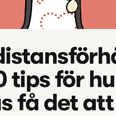
istansförh
0 tips för hu
s få det att