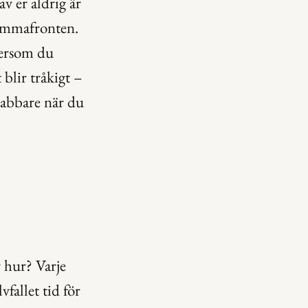
 er aldrig är 
emmafronten. 
tersom du 
blir tråkigt – 
snabbare när du 
 hur? Varje 
fallet tid för 