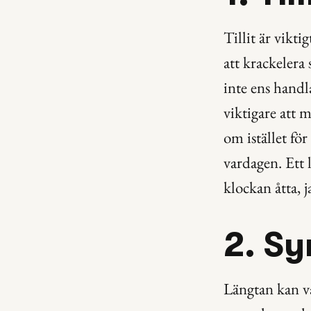
Tillit är vikti
att krackelera
inte ens handl
viktigare att
om istället för
vardagen. Ett l
klockan åtta, j
2. Sy
Längtan kan va