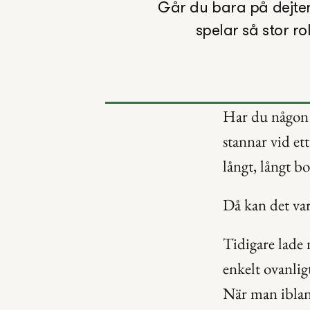
Går du bara på dejter
spelar så stor ro
Har du någon g
stannar vid ett
långt, långt bo
Då kan det vara
Tidigare lade 
enkelt ovanligt
När man ibland