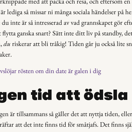
rknippade med att packa och resa, och eftersom en av
r lediga så missar ni många sociala händelser på h
e du inte är så intresserad av vad grannskapet gör ef
flytta ganska snart? Sätt inte ditt liv på standby, det 
, 
du
 riskerar att bli tråkig! Tiden går ju också lite 
aker.
vslöjar rösten om din date är galen i dig
ngen tid att ödsla
n är tillsammans så gäller det att nyttja tiden, eller
ftar att det inte finns tid för småtjafs. Det finns själv