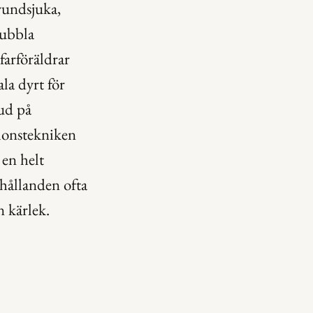
undsjuka, 
ubbla 
arföräldrar 
a dyrt för 
ud på 
onstekniken 
en helt 
hållanden ofta 
n kärlek.