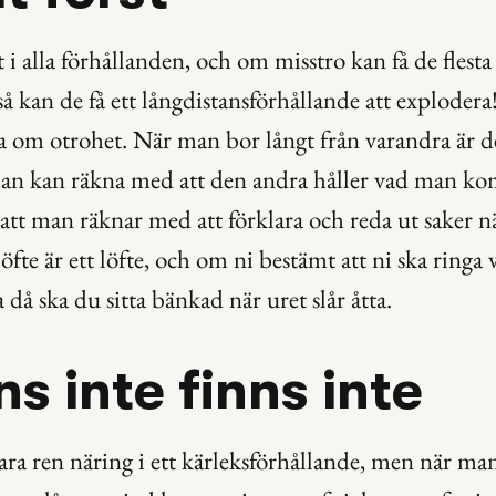
gt i alla förhållanden, och om misstro kan få de flesta
 så kan de få ett långdistansförhållande att explodera
a om otrohet. När man bor långt från varandra är d
 man kan räkna med att den andra håller vad man ko
 att man räknar med att förklara och reda ut saker nä
öfte är ett löfte, och om ni bestämt att ni ska ringa 
a då ska du sitta bänkad när uret slår åtta.
ns inte finns inte
ra ren näring i ett kärleksförhållande, men när man 