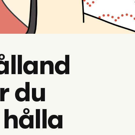
ålland
r du 
 hålla