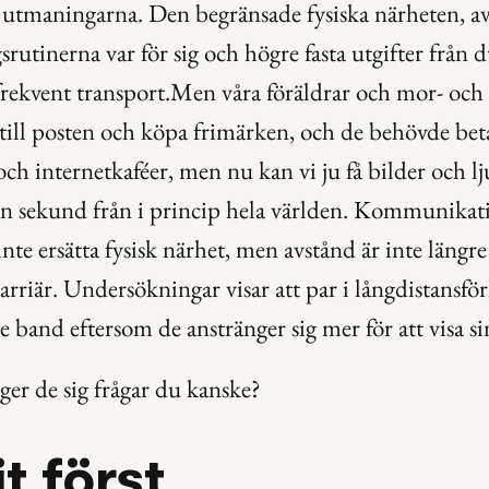
utmaningarna. Den begränsade fysiska närheten, av
srutinerna var för sig och högre fasta utgifter från d
ekvent transport.Men våra föräldrar och mor- och f
till posten och köpa frimärken, och de behövde betal
och internetkaféer, men nu kan vi ju få bilder och lj
en sekund från i princip hela världen. Kommunikati
 inte ersätta fysisk närhet, men avstånd är inte längre 
arriär. Undersökningar visar att par i långdistansför
e band eftersom de anstränger sig mer för att visa si
er de sig frågar du kanske?
lit först