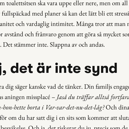
m toalettsitsen ska vara uppe eller nere, men om all e
fullspäckad med planer så kan det lätt bli ett stress
tanitet och vardaglig intimitet. Många tror att man 
 avstånd och frånvaro genom att göra så mycket som
s. Det stämmer inte. Slappna av och andas.
j, det är inte synd
 dig säger kanske vad de tänker. Din familjs enga
as aningen missplacé – 
Jaså du träffar alltså fortfa
-hon-hette borta i Var-var-det-nu-det-låg?
 Och dina
ör om du har satt dig i en sits som kommer att slut
besvikelse. Och ja, det riskerar du ju, precis som de s