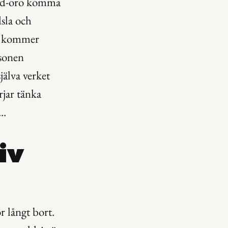
ind-oro komma 
sla och 
n kommer 
sonen 
älva verket 
jar tänka 
..
iv 
långt bort. 