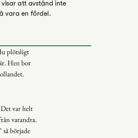
isar att avstånd inte 
så vara en fördel.
 plötsligt 
där. Hen bor 
rollandet.
Det var helt 
från varandra. 
så började 