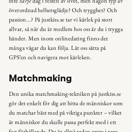
inte 
varje
 dag i resten av livet, men någon typ av 
överordnad helhetsglädje? Och trygghet? Och 
passion...? På justkiss.se tar vi kärlek på stort 
allvar, så när du är medlem hos oss är du i trygga 
händer. Men inom onlinedating finns det 
många vägar du kan följa. Låt oss sätta på 
GPS’en och navigera mot kärleken.
Matchmaking
Den unika matchmaking-tekniken på justkiss.se 
gör det enkelt för dig att hitta de människor som 
du matchar bäst med på viktiga punkter – vilket 
är människor du skulle passa perfekt med i ett 
fast förhållande. Du är alltså redan uppe i varv, 