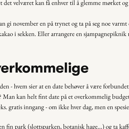
 det velværet kan få enhver til å glemme mørket og
n gi november en på trynet og ta på seg noe varmt og
kakao i sekken. Eller arrangere en sjampagnepiknik r
verkommelige
en - hvem sier at en date behøver å være forbundet
 Man kan helt fint date på et overkommelig budget
eks. gratis inngang - om ikke hver dag, men en spesie
en fin park (slottsparken, botanisk hage…) og ta kaf