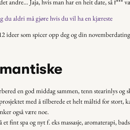
det andre… Jaja, hvis man har en heit date, så f*** v
ng du aldri må gjøre hvis du vil ha en kjæreste
ideer som spicer opp deg og din novemberdating ti
omantiske
forbered en god middag sammen, tenn stearinlys og sk
rosjektet med å tilberede et helt måltid for stort, k
inker også være noe.
på et fint spa og nyt f. eks massasje, aromaterapi, bads