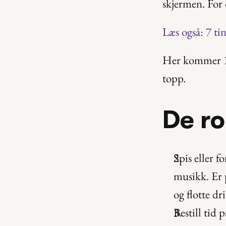
skjermen. For 
Læs også: 7 ti
Her kommer 12 
topp.
De r
Spis eller 
musikk. Er p
og flotte dr
Bestill tid 