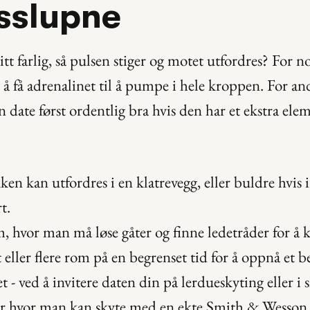
sslupne
itt farlig, så pulsen stiger og motet utfordres? For no
l å få adrenalinet til å pumpe i hele kroppen. For an
n date først ordentlig bra hvis den har et ekstra elem
n kan utfordres i en klatrevegg, eller buldre hvis i
t.
, hvor man må løse gåter og finne ledetråder for å 
eller flere rom på en begrenset tid for å oppnå et b
t - ved å invitere daten din på lerdueskyting eller i s
er hvor man kan skyte med en ekte Smith & Wesson re