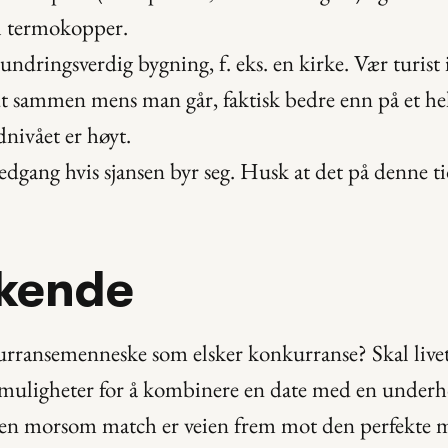
i termokopper.
ndringsverdig bygning, f. eks. en kirke. Vær turist 
t sammen mens man går, faktisk bedre enn på et hek
dnivået er høyt.
dgang hvis sjansen byr seg. Husk at det på denne tid
ekende
rransemenneske som elsker konkurranse? Skal livet 
muligheter for å kombinere en date med en underho
n morsom match er veien frem mot den perfekte m