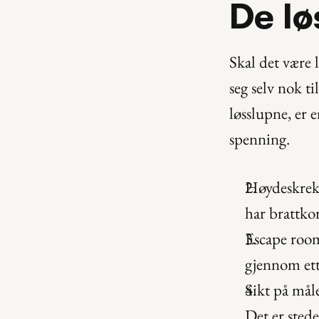
De lø
Skal det være l
seg selv nok ti
løsslupne, er e
spenning.
Høydeskrekke
har brattkor
Escape room
gjennom ett 
Sikt på måle
Det er sted