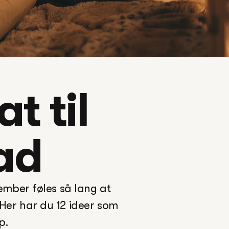
 til 
ad
ember føles så lang at 
Her har du 12 ideer som 
p. 