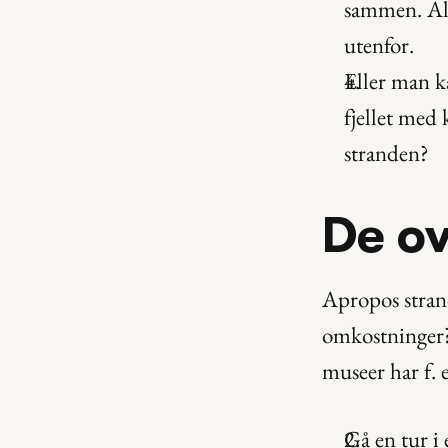
sammen. Alt
utenfor.
Eller man ka
fjellet med 
stranden?
De o
Apropos strand
omkostninger?
museer har f. 
Gå en tur i 