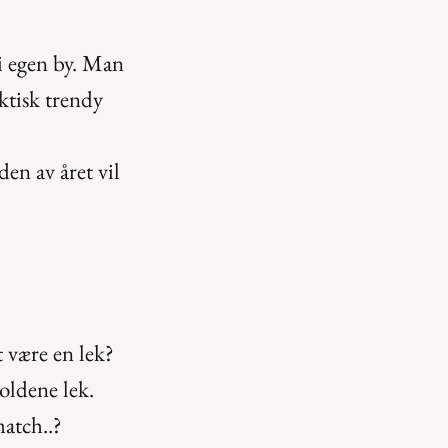
i egen by. Man 
tisk trendy 
en av året vil 
være en lek? 
ldene lek. 
atch..?