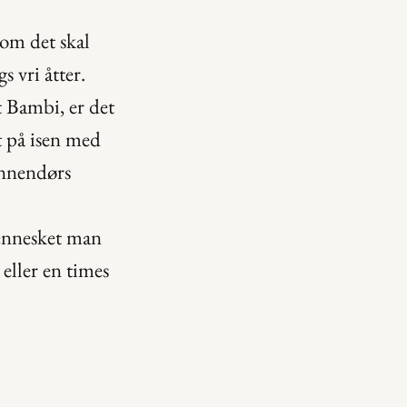
om det skal 
 vri åtter.
 Bambi, er det 
t på isen med 
nnendørs 
ennesket man 
ller en times 