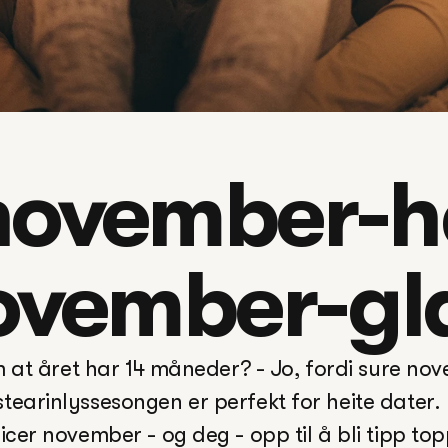
november-hat
ovember-gl
m at året har 14 måneder? - Jo, fordi sure nov
stearinlyssesongen er perfekt for heite dater. 
icer november - og deg - opp til å bli tipp top