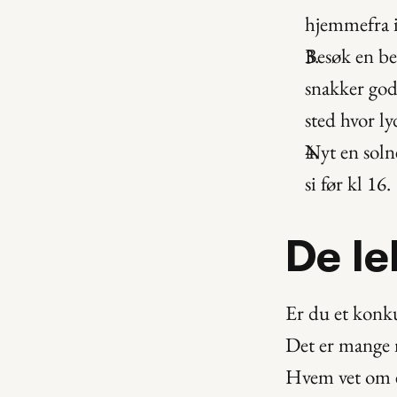
hjemmefra 
Besøk en beu
snakker god
sted hvor ly
Nyt en solne
si før kl 16.
De l
Er du et konku
Det er mange 
Hvem vet om e