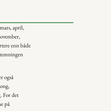
ars, april, 
november, 
tere enn både 
stemningen 
r også 
ong, 
 For det 
e på 