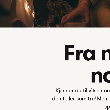
Fra 
n
Kjenner du til vitsen o
den teller som tre! Men 
sp