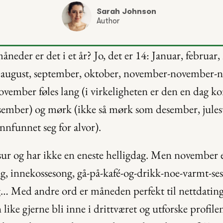
Sarah Johnson
Author
der er det i et år? Jo, det er 14: Januar, februar, m
i, august, september, oktober, november-november-
mber føles lang (i virkeligheten er den en dag kor
sember) og mørk (ikke så mørk som desember, jule
innfunnet seg for alvor).
sur og har ikke en eneste helligdag. Men november e
ng, innekossesong, gå-på-kafé-og-drikk-noe-varmt-ses
 Med andre ord er måneden perfekt til nettdating.
like gjerne bli inne i drittværet og utforske profilen