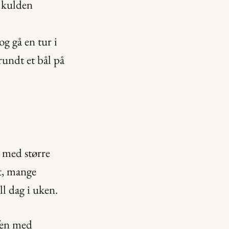
 kulden 
 gå en tur i 
undt et bål på 
 med større 
, mange 
ll dag i uken.
fen med 