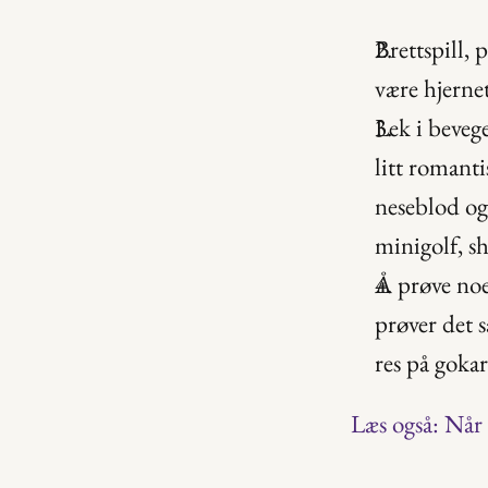
Brettspill, 
være hjerne
Lek i beveg
litt romanti
neseblod og
minigolf, s
Å prøve noe
prøver det 
res på goka
Læs også: Når 