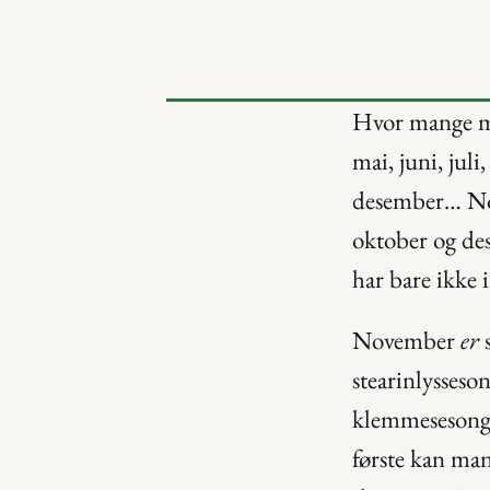
Hvor mange måne
mai, juni, jul
desember… Nove
oktober og de
har bare ikke 
November 
er
 
stearinlysseso
klemmesesong…
første kan man 