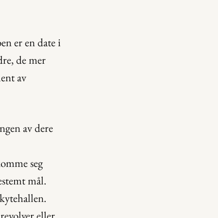
en er en date i 
dre, de mer 
ent av 
ngen av dere 
komme seg 
estemt mål. 
kytehallen. 
volver eller 