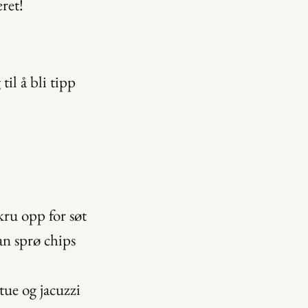
æret!
l å bli tipp 
ru opp for søt 
an sprø chips 
tue og jacuzzi 