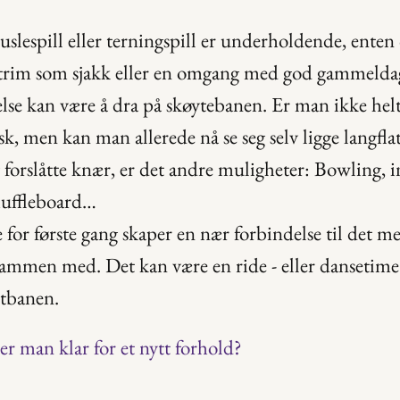
puslespill eller terningspill er underholdende, enten 
trim som sjakk eller en omgang med god gammeldags
else kan være å dra på skøytebanen. Er man ikke helt
sk, men kan man allerede nå se seg selv ligge langfla
 forslåtte knær, er det andre muligheter: Bowling, i
huffleboard…
 for første gang skaper en nær forbindelse til det m
sammen med. Det kan være en ride - eller dansetime e
rtbanen.
er man klar for et nytt forhold?