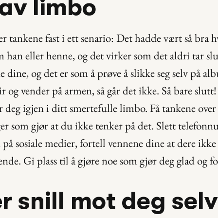
 av limbo
er tankene fast i ett senario: Det hadde vært så bra hvi
han eller henne, og det virker som det aldri tar slu
ne dine, og det er som å prøve å slikke seg selv på al
 og vender på armen, så går det ikke. Så bare slutt! S
 deg igjen i ditt smertefulle limbo. Få tankene over 
er som gjør at du ikke tenker på det. Slett telefonnum
på sosiale medier, fortell vennene dine at dere ikke 
. Gi plass til å gjøre noe som gjør deg glad og f
r snill mot deg selv