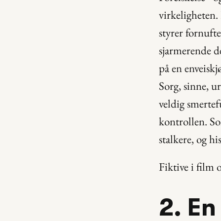
virkeligheten.
styrer fornufte
sjarmerende de
på en enveiskjø
Sorg, sinne, ur
veldig smertefu
kontrollen. So
stalkere, og h
Fiktive i film 
2. En