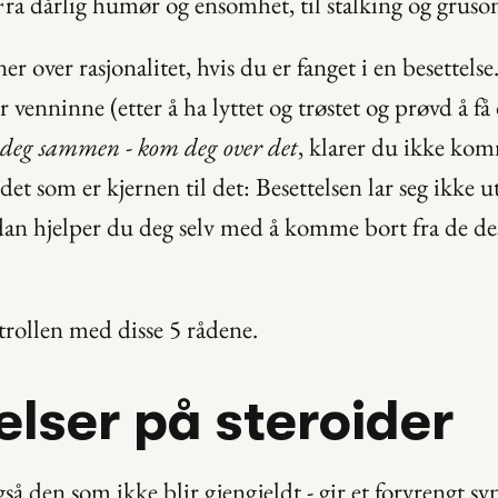
ra dårlig humør og ensomhet, til stalking og gruso
er over rasjonalitet, hvis du er fanget i en besettelse.
r venninne (etter å ha lyttet og trøstet og prøvd å få
 deg sammen - kom deg over det
, klarer du ikke kom
det som er kjernen til det: Besettelsen lar seg ikke u
rdan hjelper du deg selv med å komme bort fra de des
trollen med disse 5 rådene.
lelser på steroider
gså den som ikke blir gjengjeldt - gir et forvrengt syn