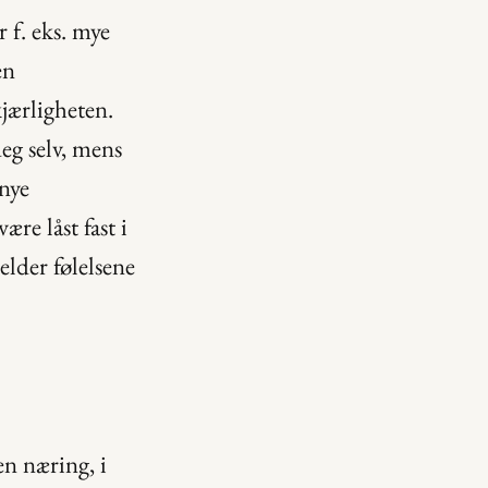
f. eks. mye 
n 
ærligheten. 
eg selv, mens 
nye 
re låst fast i 
lder følelsene 
en næring, i 