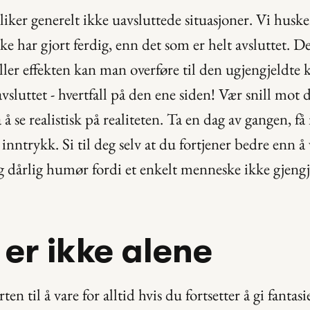
iker generelt ikke uavsluttede situasjoner. Vi husker 
ke har gjort ferdig, enn det som er helt avsluttet. De
er effekten kan man overføre til den ugjengjeldte kj
vsluttet - hvertfall på den ene siden! Vær snill mot d
å se realistisk på realiteten. Ta en dag av gangen, få 
inntrykk. Si til deg selv at du fortjener bedre enn å væ
dårlig humør fordi et enkelt menneske ikke gjengje
 er ikke alene
en til å vare for alltid hvis du fortsetter å gi fantasi