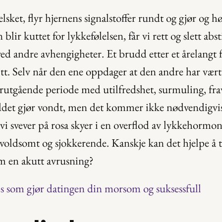
elsket, flyr hjernens signalstoffer rundt og gjør og hø
 blir kuttet for lykkefølelsen, får vi rett og slett abst
d andre avhengigheter. Et brudd etter et årelangt f
 litt. Selv når den ene oppdager at den andre har vært 
orutgående periode med utilfredshet, surmuling, fra
ddet gjør vondt, men det kommer ikke nødvendigvis
 svever på rosa skyer i en overflod av lykkehormone
voldsomt og sjokkerende. Kanskje kan det hjelpe å t
m en akutt avrusning?
ps som gjør datingen din morsom og suksessfull