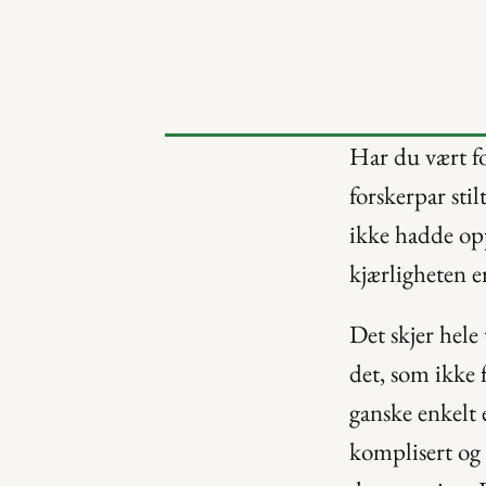
Har du vært fo
forskerpar sti
ikke hadde opp
kjærligheten e
Det skjer hele
det, som ikke f
ganske enkelt e
komplisert og 