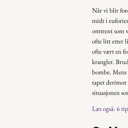
Når vi blir for
midt i euforien
omtrent som ve
ofte litt etter
ofte vært en f
krangler. Bru
bombe. Mens vi
tapet derimot 
situasjonen so
Læs også: 6 ti