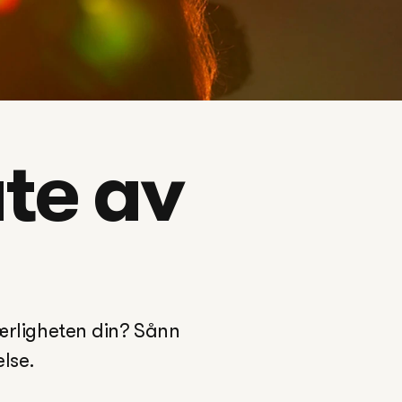
te av 
ærligheten din? Sånn 
se. 
