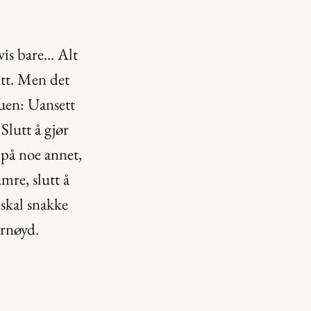
s bare... Alt 
tt. Men det 
buen: Uansett 
lutt å gjør 
på noe annet, 
re, slutt å 
skal snakke 
ornøyd.