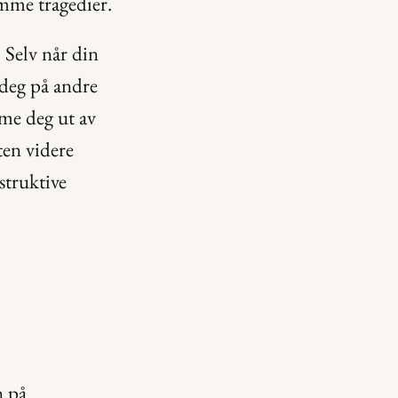
mme tragedier.
 Selv når din 
 deg på andre 
me deg ut av 
ten videre 
truktive 
 på 