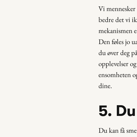
Vi mennesker l
bedre det vi ik
mekanismen ell
Den føles jo ua
du øver deg på 
opplevelser og 
ensomheten og 
dine.
5. Du
Du kan få smert