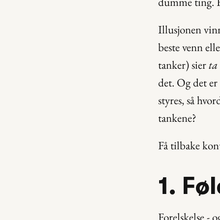
dumme ting. F
Illusjonen vinn
beste venn elle
tanker) sier 
ta
det. Og det er 
styres, så hvo
tankene?
Få tilbake kon
1. Fø
Forelskelse - o