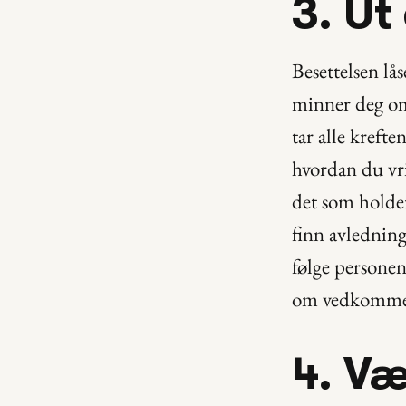
3. Ut
Besettelsen lås
minner deg om 
tar alle krefte
hvordan du vrir
det som holder
finn avledning
følge personen 
om vedkommende
4. Væ