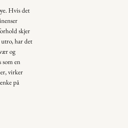
ye. Hvis det 
inenser 
orhold skjer 
utro, har det 
vær og 
 som en 
r, virker 
enke på 