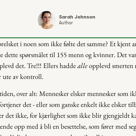
Sarah Johnson
Author
relsket i noen som ikke følte det samme? Et kjent a
lte dette spørsmålet til 155 menn og kvinner. Det var
levd det. Tre!!! Ellers hadde 
alle
 opplevd smerten n
r ute av kontroll.
 tiden, over alt: Mennesker elsker mennesker som ikk
ortjener det - eller som ganske enkelt ikke elsker tilb
r det ikke, for kjærlighet som ikke blir gjengjeldt k
ende opp med å bli en besettelse, som fører med se