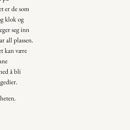
t er de som 
g klok og 
ger seg inn 
r all plassen. 
et kan være 
nne 
ed å bli 
gedier.
gheten.