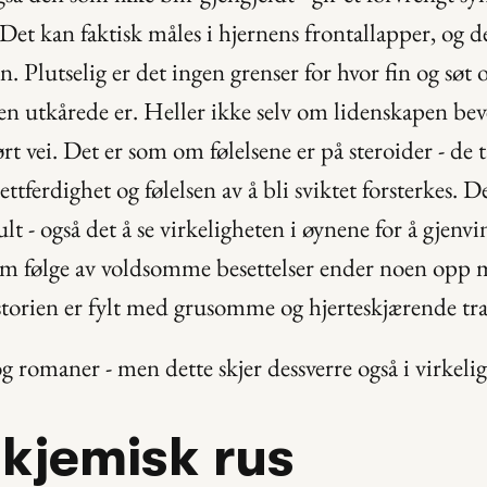
 Det kan faktisk måles i hjernens frontallapper, og de
n. Plutselig er det ingen grenser for hvor fin og søt o
n utkårede er. Heller ikke selv om lidenskapen beve
rt vei. Det er som om følelsene er på steroider - de ta
ettferdighet og følelsen av å bli sviktet forsterkes. D
lt - også det å se virkeligheten i øynene for å gjenvi
m følge av voldsomme besettelser ender noen opp m
istorien er fylt med grusomme og hjerteskjærende tra
og romaner - men dette skjer dessverre også i virkeli
 kjemisk rus