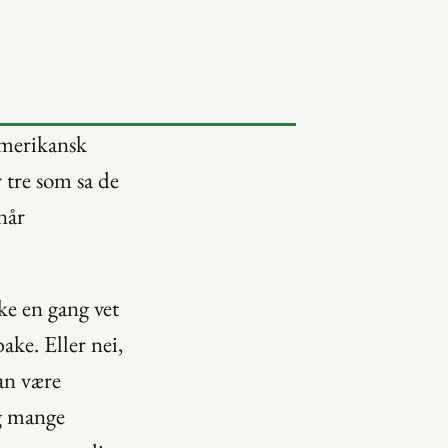
merikansk 
 tre som sa de 
år 
e en gang vet 
ake. Eller nei, 
an være 
g mange 