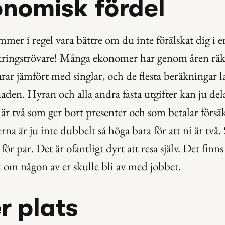
onomisk fördel
r i regel vara bättre om du inte förälskat dig i e
kringströvare! Många ekonomer har genom åren räkn
rar jämfört med singlar, och de flesta beräkningar l
aden. Hyran och alla andra fasta utgifter kan ju dela
är två som ger bort presenter och som betalar försäk
rna är ju inte dubbelt så höga bara för att ni är två. 
 för par. Det är ofantligt dyrt att resa själv. Det finn
t om någon av er skulle bli av med jobbet.
r plats