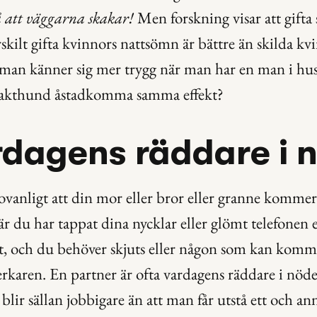
 att väggarna skakar!
 Men forskning visar att gifta 
skilt gifta kvinnors nattsömn är bättre än skilda kv
 man känner sig mer trygg när man har en man i huse
vakthund åstadkomma samma effekt?
rdagens räddare i 
ovanligt att din mor eller bror eller granne kommer t
r du har tappat dina nycklar eller glömt telefonen el
t, och du behöver skjuts eller någon som kan komm
rkaren. En partner är ofta vardagens räddare i nöde
 blir sällan jobbigare än att man får utstå ett och an