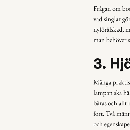
Frågan om boen
vad singlar gör
nyförälskad, me
man behöver si
3. Hj
Många praktisk
lampan ska hä
bäras och allt
fort. Två männ
och egenskape