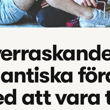
verraskande
ntiska förd
d att vara 