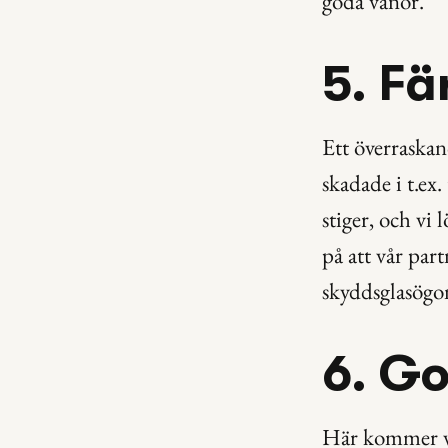
goda vanor.
5. Fä
Ett överraskan
skadade i t.ex.
stiger, och vi 
på att vår par
skyddsglasögon
6. G
Här kommer v