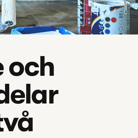
 och 
elar 
två