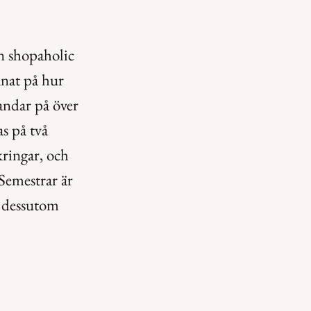
n shopaholic 
at på hur 
andar på över 
s på två 
ringar, och 
Semestrar är 
s dessutom 