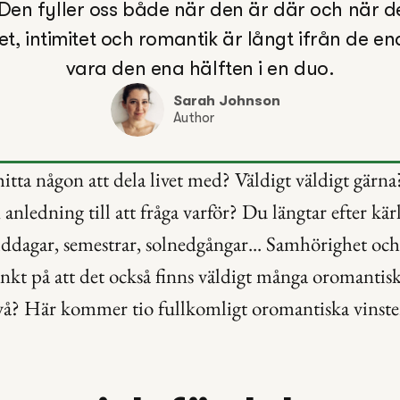
 Den fyller oss både när den är där och när de
et, intimitet och romantik är långt ifrån de e
vara den ena hälften i en duo.
Sarah Johnson
Author
hitta någon att dela livet med? Väldigt väldigt gärna
 anledning till att fråga varför? Du längtar efter kärl
dagar, semestrar, solnedgångar... Samhörighet och 
kt på att det också finns väldigt många oromantiska
vå? Här kommer tio fullkomligt oromantiska vinster