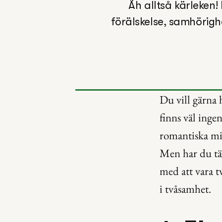
Åh alltså kärleken!
förälskelse, samhörigh
Du vill gärna 
finns väl ingen
romantiska mid
Men har du tän
med att vara t
i tvåsamhet.