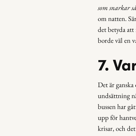
som snarkar så
om natten. Sär
det betyda att
borde väl en 
7. Va
Det är ganska 
undsättning nä
bussen har gåt
upp för hantve
krisar, och det