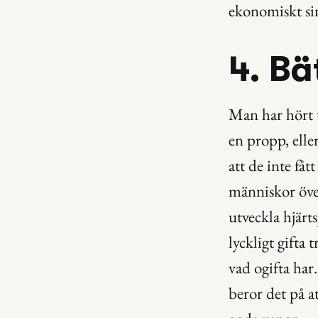
ekonomiskt si
4. Bä
Man har hört t
en propp, elle
att de inte fåt
människor över
utveckla hjärt
lyckligt gifta 
vad ogifta har.
beror det på a