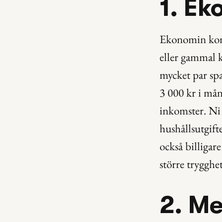
1. Ek
Ekonomin komme
eller gammal 
mycket par spa
3 000 kr i mån
inkomster. Ni 
hushållsutgifte
också billigare
större trygghe
2. Me