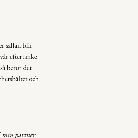
 sällan blir 
vår eftertanke 
så beror det 
hetsbältet och 
d min partner 