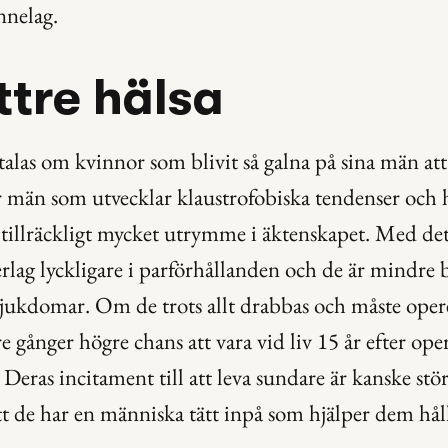
nnelag.
ttre hälsa
alas om kvinnor som blivit så galna på sina män att 
r män som utvecklar klaustrofobiska tendenser och h
t tillräckligt mycket utrymme i äktenskapet. Med det s
lag lyckligare i parförhållanden och de är mindre b
sjukdomar. Om de trots allt drabbas och måste operer
tre gånger högre chans att vara vid liv 15 år efter ope
 Deras incitament till att leva sundare är kanske större
tt de har en människa tätt inpå som hjälper dem hålla