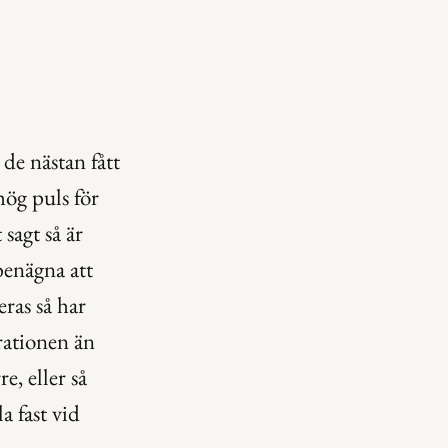
de nästan fått 
ög puls för 
agt så är 
enägna att 
as så har 
rationen än 
, eller så 
 fast vid 