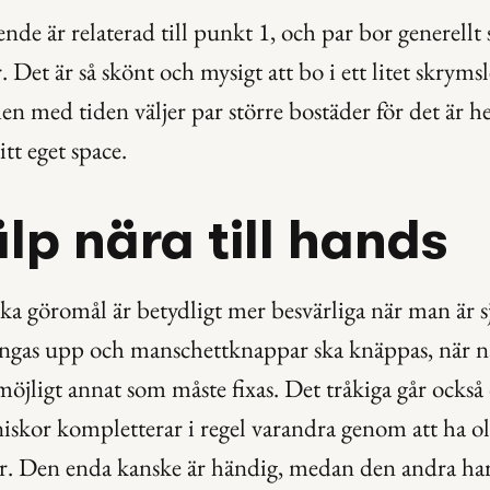
de är relaterad till punkt 1, och par bor generellt se
. Det är så skönt och mysigt att bo i ett litet skryms
n med tiden väljer par större bostäder för det är hel
tt eget space.
älp nära till hands
a göromål är betydligt mer besvärliga när man är sj
ngas upp och manschettknappar ska knäppas, när nå
 möjligt annat som måste fixas. Det tråkiga går också 
iskor kompletterar i regel varandra genom att ha ol
r. Den enda kanske är händig, medan den andra har 