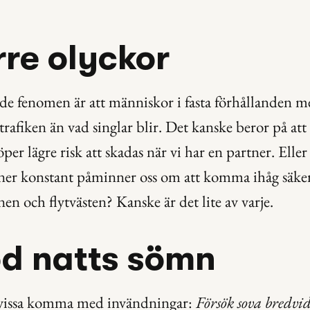
rre olyckor
de fenomen är att människor i fasta förhållanden mer
 trafiken än vad singlar blir. Det kanske beror på att 
löper lägre risk att skadas när vi har en partner. Eller 
tner konstant påminner oss om att komma ihåg säker
en och flytvästen? Kanske är det lite av varje.
od natts sömn
issa komma med invändningar: 
Försök sova bredvi