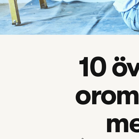
10 ö
oroma
me