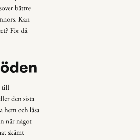
sover bättre 
innors. Kan 
t? För då 
nöden
ill 
ler den sista 
a hem och låsa 
n när något 
nat skämt 