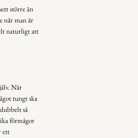
tt större än 
le när man är 
t naturligt att 
älv. När 
got tungt ska 
dubbelt så 
ika förmågor 
ett 