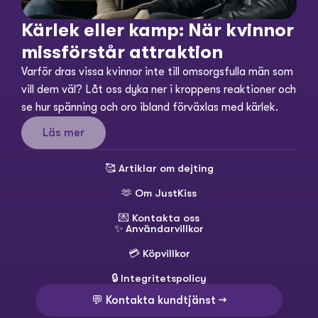
Kärlek eller kamp: När kvinnor 
missförstår attraktion
Varför dras vissa kvinnor inte till omsorgsfulla män som 
vill dem väl? Låt oss dyka ner i kroppens reaktioner och 
se hur spänning och oro ibland förväxlas med kärlek.
Läs mer
🥰 
Artiklar om dejting
🫶 
Om JustKiss
💌 
Kontakta oss
✨ 
Användarvillkor
💳 
Köpvillkor
🔒 
Integritetspolicy
💬 Kontakta kundtjänst →