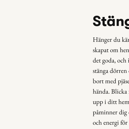
Stäng
Hänger du käns
skapat om hen?
det goda, och 
stänga dörren 
bort med pjäser
hända. Blicka 
upp i ditt hem
påminner dig 
och energi för