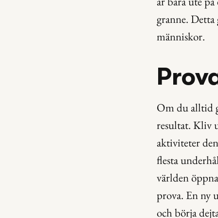
är bara ute på
granne. Detta 
människor.
Prova
Om du alltid g
resultat. Kliv 
aktiviteter den
flesta underhå
världen öppnar
prova. En ny u
och börja dejt