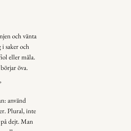
jen och vänta 
 i saker och 
ol eller måla. 
 börjar öva.
”
an: använd 
r. Plural, inte 
 på dejt. Man 