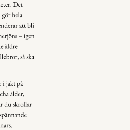
eter. Det 
gör hela 
derar att bli 
erjöns – igen 
e äldre 
ebror, så ska 
i jakt på 
ha ålder, 
 du skrollar 
 spännande 
nars.