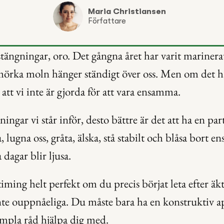
Maria Christiansen
Författare
stängningar, oro. Det gångna året har varit marinerat
rka moln hänger ständigt över oss. Men om det har
 att vi inte är gjorda för att vara ensamma.
ingar vi står inför, desto bättre är det att ha en pa
 lugna oss, gråta, älska, stå stabilt och blåsa bort e
dagar blir ljusa.
iming helt perfekt om du precis börjat leta efter äkt
te ouppnåeliga. Du måste bara ha en konstruktiv ap
impla råd hjälpa dig med.