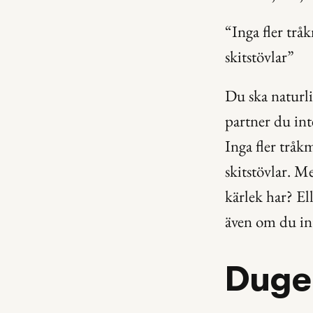
“Inga fler tråk
skitstövlar”
Du ska naturlig
partner du inte
Inga fler tråkm
skitstövlar. Me
kärlek har? Ell
även om du int
Duger