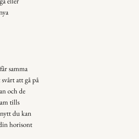
a eller 
nya 
 får samma 
svårt att gå på 
an och de 
m tills 
nytt du kan 
in horisont 