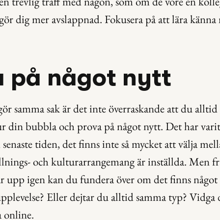
 en trevlig träff med någon, som om de vore en kolleg
gör dig mer avslappnad. Fokusera på att lära känna 
 på något nytt
ör samma sak är det inte överraskande att du alltid
ur din bubbla och prova på något nytt. Det har varit 
 senaste tiden, det finns inte så mycket att välja mell
llnings- och kulturarrangemang är inställda. Men fra
 upp igen kan du fundera över om det finns något 
pplevelse? Eller dejtar du alltid samma typ? Vidga d
a online.