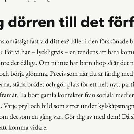
 dörren till det för
lomässigt fast vid ditt ex? Eller i den förskönade bi
 För vi har – lyckligtvis – en tendens att bara komm
inte det dåliga. Om ni inte har barn ihop så är det n
och börja glömma. Precis som när du är färdig med e
na, städa brädet och gör plats för ett helt nytt parti 
framåt. Ta bort gamla kontakter från sociala medier 
. Varje pryl och bild som sitter under kylskåpsmagn
om det som en gång var. Gör dig av med dem! Då sk
 att komma vidare.