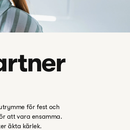
rtner 
utrymme för fest och 
 för att vara ensamma. 
ter äkta kärlek.