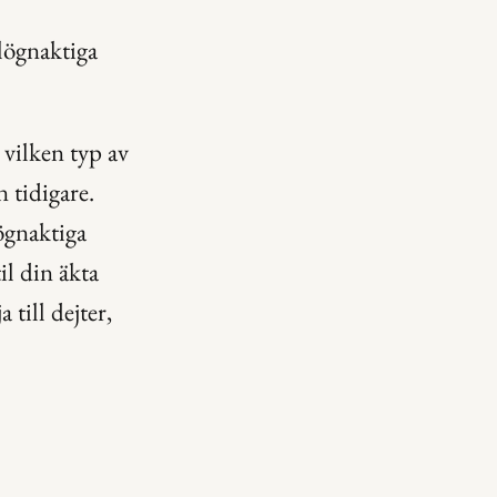
lögnaktiga 
vilken typ av 
 tidigare. 
ögnaktiga 
l din äkta 
till dejter, 