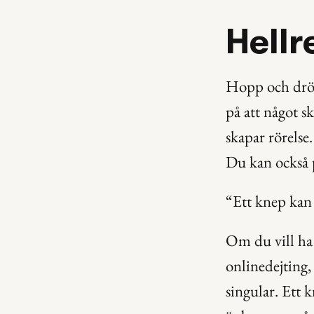
Hellr
Hopp och dröm
på att något sk
skapar rörelse
Du kan också p
“Ett knep kan v
Om du vill ha 
onlinedejting, 
singular. Ett k