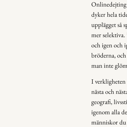
Onlinedejting 
dyker hela tid
upplägget så s
mer selektiva.
och igen och i
bröderna, och 
man inte glömm
I verkligheten 
nästa och näst
geografi, livs
igenom alla d
människor du k