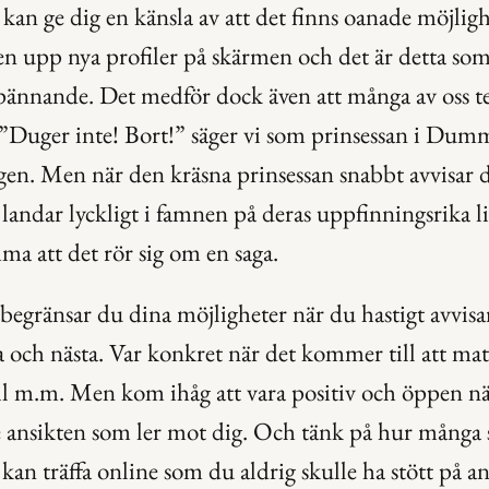
kan ge dig en känsla av att det finns oanade möjligh
en upp nya profiler på skärmen och det är detta som 
pännande. Det medför dock även att många av oss ten
 ”Duger inte! Bort!” säger vi som prinsessan i Dumm
gen. Men när den kräsna prinsessan snabbt avvisar d
landar lyckligt i famnen på deras uppfinningsrika lill
a att det rör sig om en saga.
begränsar du dina möjligheter när du hastigt avvisar 
a och nästa. Var konkret när det kommer till att matc
stil m.m. Men kom ihåg att vara positiv och öppen när
e ansikten som ler mot dig. Och tänk på hur många
an träffa online som du aldrig skulle ha stött på an