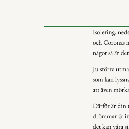
Isolering, ned
och Coronas mö
något så är det
Ju större utman
som kan lyssna,
att även mörka 
Därför är din t
drömmar är in
det kan våra s