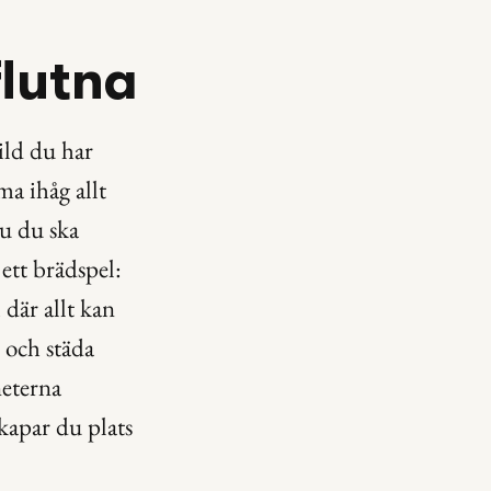
flutna
ld du har 
a ihåg allt 
u du ska 
tt brädspel: 
där allt kan 
och städa 
eterna 
apar du plats 