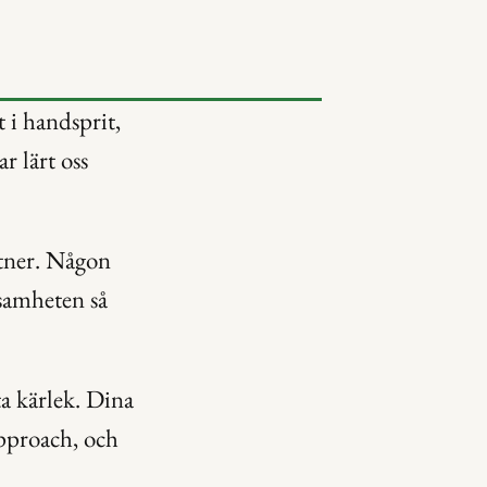
 i handsprit, 
 lärt oss 
rtner. Någon 
nsamheten så 
a kärlek. Dina 
proach, och 