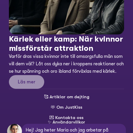
Kärlek eller kamp: När kvinnor 
missförstår attraktion
Varför dras vissa kvinnor inte till omsorgsfulla män som 
vill dem väl? Låt oss dyka ner i kroppens reaktioner och 
se hur spänning och oro ibland förväxlas med kärlek.
Läs mer
🥰 
Artiklar om dejting
🫶 
Om JustKiss
💌 
Kontakta oss
✨ 
Användarvillkor
Hej! Jag heter Maria och jag arbetar på 
💳 
Köpvillkor