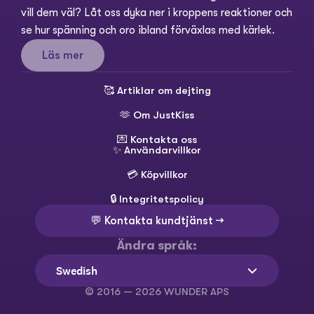
vill dem väl? Låt oss dyka ner i kroppens reaktioner och 
se hur spänning och oro ibland förväxlas med kärlek.
Läs mer
🥰 
Artiklar om dejting
🫶 
Om JustKiss
💌 
Kontakta oss
✨ 
Användarvillkor
💳 
Köpvillkor
🔒 
Integritetspolicy
💬 Kontakta kundtjänst →
Ändra språk:
Select Language
Swedish
© 2016 — 2026 WUNDER APS