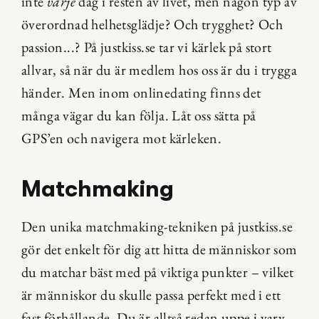
inte 
varje
 dag i resten av livet, men någon typ av 
överordnad helhetsglädje? Och trygghet? Och 
passion...? På justkiss.se tar vi kärlek på stort 
allvar, så när du är medlem hos oss är du i trygga 
händer. Men inom onlinedating finns det 
många vägar du kan följa. Låt oss sätta på 
GPS’en och navigera mot kärleken.
Matchmaking
Den unika matchmaking-tekniken på justkiss.se 
gör det enkelt för dig att hitta de människor som 
du matchar bäst med på viktiga punkter – vilket 
är människor du skulle passa perfekt med i ett 
fast förhållande. Du är alltså redan uppe i varv, 