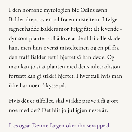
I den norrøne mytologien ble Odins sønn 
Balder drept av en pil fra en misteltein. I følge 
sagnet hadde Balders mor Frigg fått alt levende - 
dyr som planter - til å love at de aldri ville skade 
han, men hun overså mistelteinen og en pil fra 
den traff Balder rett i hjertet så han døde. Og 
man kan jo si at planten med dens juletradisjon 
fortsatt kan gi stikk i hjertet. I hvertfall hvis man 
ikke har noen å kysse på.
Hvis dét er tilfellet, skal vi ikke prøve å få gjort 
noe med det? Det blir jo jul igjen neste år.
Læs også: Denne fargen øker din sexappeal