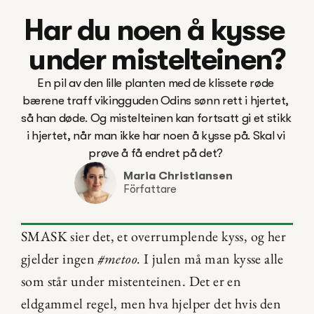
Har du noen å kysse 
under mistelteinen?
En pil av den lille planten med de klissete røde 
bærene traff vikingguden Odins sønn rett i hjertet, 
så han døde. Og mistelteinen kan fortsatt gi et stikk 
i hjertet, når man ikke har noen å kysse på. Skal vi 
Maria Christiansen
Författare
SMASK sier det, et overrumplende kyss, og her 
gjelder ingen 
#metoo.
 I julen må man kysse alle 
som står under mistenteinen. Det er en 
eldgammel regel, men hva hjelper det hvis den 