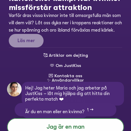
missförstår attraktion
Varför dras vissa kvinnor inte till omsorgsfulla män som 
vill dem väl? Låt oss dyka ner i kroppens reaktioner och 
se hur spänning och oro ibland förväxlas med kärlek.
Läs mer
🥰 
Artiklar om dejting
🫶 
Om JustKiss
💌 
Kontakta oss
✨ 
Användarvillkor
Hej! Jag heter Maria och jag arbetar på 
💳 
Köpvillkor
JustKiss – låt mig hjälpa dig att hitta din 
perfekta match ❤️
🔒 
Integritetspolicy
💬 Kontakta kundtjänst →
Är du en man eller en kvinna?
Ändra språk:
Select Language
Jag är en man
Swedish