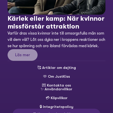
Kärlek eller kamp: När kvinnor 
missförstår attraktion
Varför dras vissa kvinnor inte till omsorgsfulla män som 
vill dem väl? Låt oss dyka ner i kroppens reaktioner och 
se hur spänning och oro ibland förväxlas med kärlek.
Läs mer
🥰 
Artiklar om dejting
🫶 
Om JustKiss
💌 
Kontakta oss
✨ 
Användarvillkor
💳 
Köpvillkor
🔒 
Integritetspolicy