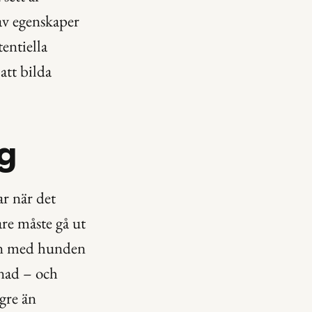
v egenskaper 
entiella 
tt bilda 
ig
r när det 
e måste gå ut 
en med hunden 
nad – och 
gre än 