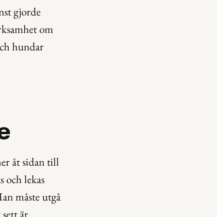
st gjorde 
rksamhet om 
ch hundar 
e
åt sidan till 
 och lekas 
an måste utgå 
ett är 