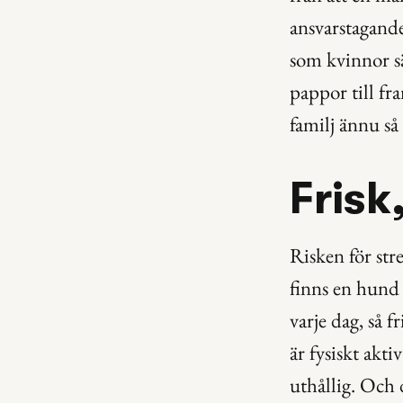
ansvarstagande
som kvinnor sät
pappor till fr
familj ännu så
Frisk
Risken för str
finns en hund
varje dag, så 
är fysiskt akti
uthållig. Och 