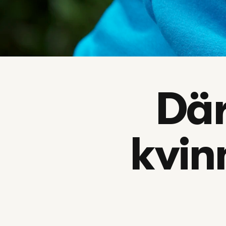
Där
kvin