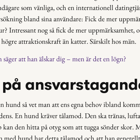
ägare som vänliga, och en internationell datingtjän
rsökning bland sina användare: Fick de mer uppmä
ur? Intressant nog så fick de mer uppmärksamhet, o
 högre attraktionskraft än katter. Särskilt hos män.
 säger att han älskar dig – men är det en lögn?
r på ansvarstagand
 hund så vet man att ens egna behov ibland kommer 
dens. En hund kräver tålamod. Den ska tränas, luftas
kan den hitta på otyg som att tugga sönder skor. M
n med hund har detta tålamod och att han generellt s