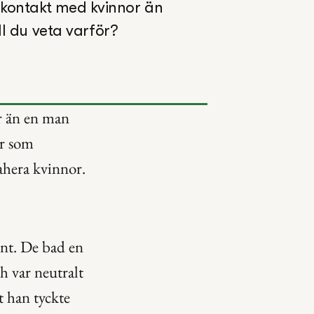
kontakt med kvinnor än 
l du veta varför?
 än en man 
r som 
ahera kvinnor.
nt. De bad en 
h var neutralt 
t han tyckte 