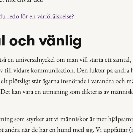
du redo för en vårförälskelse?
l och vänlig
så en universalnyckel om man vill starta ett samtal,
jälv till vidare kommunikation. Den luktar på andra 
helt plötsligt står ägarna insnörade i varandra och 
. Det kan vara en utmaning som dikteras av människo
kning som styrker att vi människor är mer hjälpsam
 andra när de har en hund med sig. Vi uppfattar (m