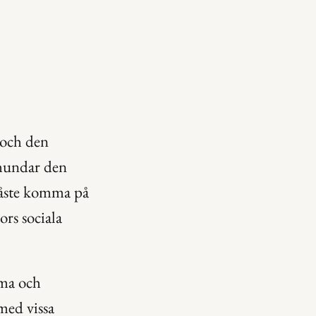
 och den 
hundar den 
måste komma på 
rs sociala 
ma och 
ed vissa 