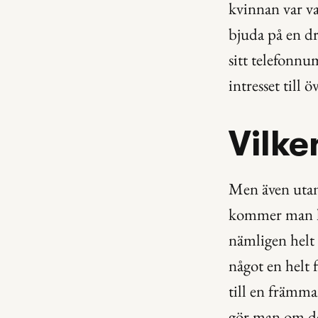
kvinnan var v
bjuda på en dr
sitt telefonn
intresset till
Vilke
Men även utan 
kommer man lä
nämligen helt 
något en helt
till en främma
gör man om det