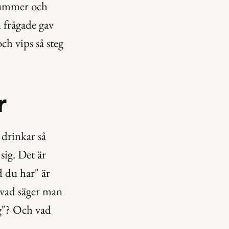
nummer och 
 frågade gav 
 vips så steg 
r
drinkar så 
g. Det är 
du har" är 
vad säger man 
g"? Och vad 