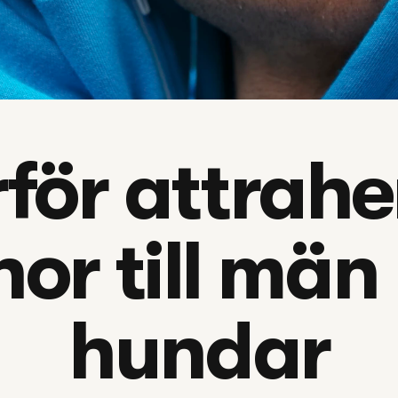
för attrahe
nor till män
hundar