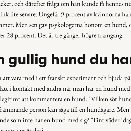
acker, och därefter fråga om han kunde få hennes 
ink lite senare. Ungefär 9 procent av kvinnorna han
ummer. Men sen gav psykologerna honom en hund, och
 över 28 procent. Det är tre gånger högre framgång.
n gullig hund du ha
att vara med i ett franskt experiment och bjuda på 
tt i kontakt med andra när man har en hund med si
legitimt att kommentera en hund. "Vilken söt hund 
 främmande person kan säga till en hundägare. Men 
nde som inte har en hund med sig? "Fint väder ida
 inte ens är det?