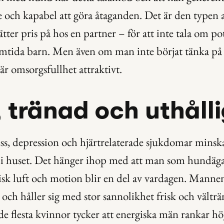
 och kapabel att göra åtaganden. Det är den typen a
ter pris på hos en partner – för att inte tala om pot
amtida barn. Men även om man inte börjat tänka på a
 är omsorgsfullhet attraktivt.
, tränad och uthåll
ess, depression och hjärtrelaterade sjukdomar minska
 i huset. Det hänger ihop med att man som hundägar
frisk luft och motion blir en del av vardagen. Mann
v och håller sig med stor sannolikhet frisk och välträ
de flesta kvinnor tycker att energiska män rankar hö