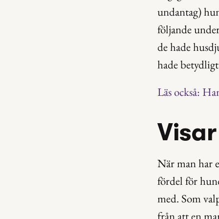
undantag) hund
följande unde
de hade husdj
hade betydligt
Läs också: Han
Visa
När man har en
fördel för hun
med. Som valp 
från att en ma