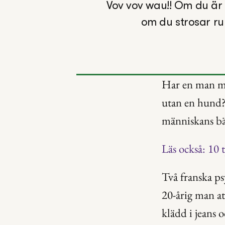
Vov vov wau!! Om du är
om du strosar ru
Har en man me
utan en hund? 
människans bäs
Läs också: 10 
Två franska ps
20-årig man at
klädd i jeans o