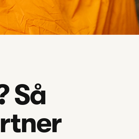
 Så 
artner