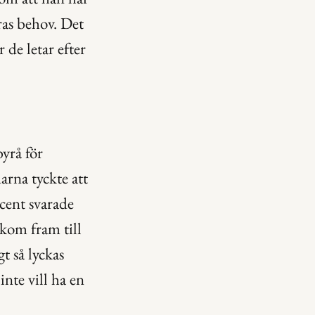
as behov. Det 
de letar efter 
yrå för 
rna tyckte att 
cent svarade 
kom fram till 
 så lyckas 
nte vill ha en 