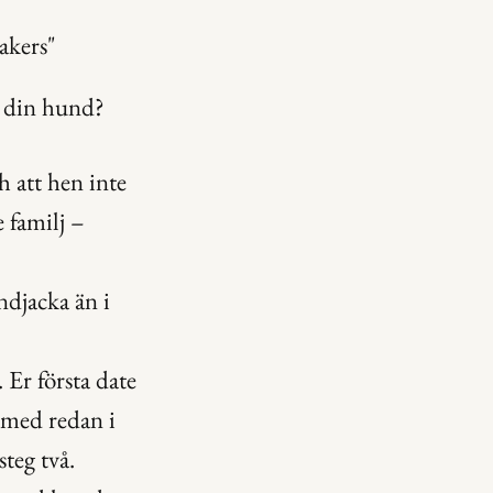
akers"
d din hund?
 att hen inte 
 familj – 
djacka än i 
Er första date 
med redan i 
teg två.