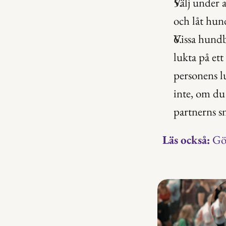
Välj under 
och låt hunde
Vissa hundbe
lukta på ett
personens l
inte, om du 
partnerns s
Läs också:
Gör