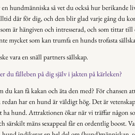
en hundmänniska så vet du också hur berikande liv
alltid där för dig, och den blir glad varje gång du 
om är hängiven och intresserad, och som tittar till 
 inte mycket som kan trumfa en hunds trofasta sällsk
ke vara en snäll partners sällskap.
er du fälleben på dig själv i jakten på kärleken?
du kan få kakan och äta den med? För chansen att d
 redan har en hund är väldigt hög. Det är vetenskapli
att ha hund. Attraktionen ökar när vi träffar någon 
ch särskilt mäns sexappeal får en ordentlig boost. Va
n hund indikerar en hel del om (hund)människan, s