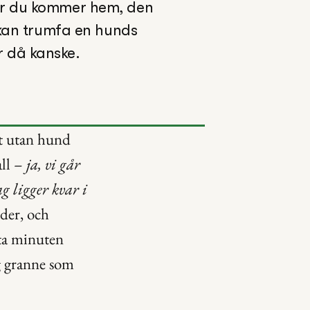
när du kommer hem, den 
 kan trumfa en hunds 
r då kanske.
t utan hund 
ll – 
ja, vi går 
g ligger kvar i 
der, och 
ta minuten 
g granne som 