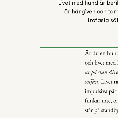
Livet med hund är beri
är hängiven och tar 
trofasta sä
Är du en hundm
och livet med 
ut på stan dire
soffan
. Livet 
m
impulsiva påfu
funkar inte, o
står på stand