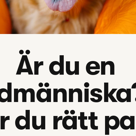
Är du en 
dmänniska?
r du rätt p