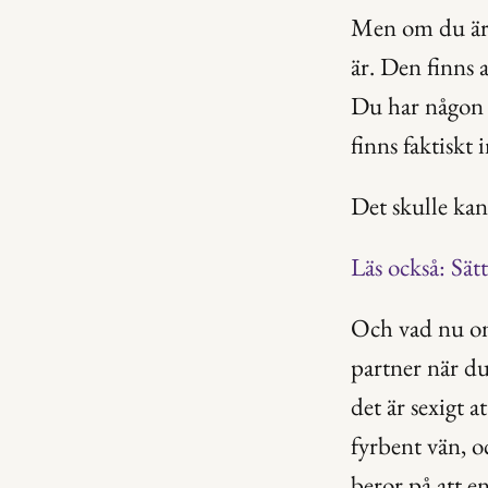
Men om du är 
är. Den finns 
Du har någon s
finns faktiskt
Det skulle kans
Läs också: Sätt
Och vad nu om 
partner när du
det är sexigt 
fyrbent vän, o
beror på att e