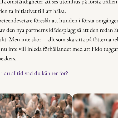
alla omständigheter att ses utomhus på första träffe
n ta initiativet till att hälsa.
teendevetare föreslår att hunden i första omgången s
 av den nya partnerns klädesplagg så att den redan ä
ukt. Men inte skor – allt som ska sitta på fötterna 
nu inte vill inleda förhållandet med att Fido tuggar
neakers.
 du alltid vad du känner för?