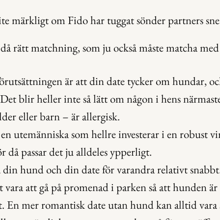
 lite märkligt om Fido har tuggat sönder partners sne
 då rätt matchning, som ju också måste matcha me
örutsättningen är att din date tycker om hundar, och
. Det blir heller inte så lätt om någon i hens närmaste
lder eller barn – är allergisk.
en utemänniska som hellre investerar i en robust vin
r då passar det ju alldeles ypperligt.
din hund och din date för varandra relativt snabbt. 
 vara att gå på promenad i parken så att hunden är 
t. En mer romantisk date utan hund kan alltid vara s