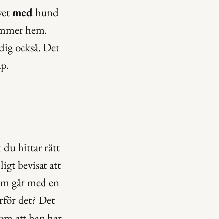
et 
med
 hund 
kommer hem. 
dig också. Det 
ap.
u hittar rätt 
gt bevisat att 
som går med en 
rför det? Det 
om att han har 