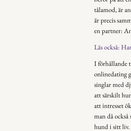
tålamod, är an
är precis samma
en partner: An
Läs också: Han
I förhållande t
onlinedating g
singlar med dj
att särskilt h
att intresset ö
man då också s
hund i sitt liv.