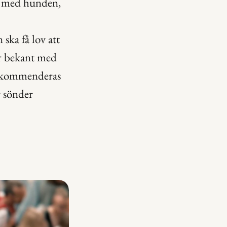
n med hunden, 
ka få lov att 
r bekant med 
rekommenderas 
 sönder 