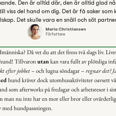
kande. Den är alltid där, den är alltid glad 
till viss del hand om dig. Det är få saker som
llskap. Det skulle vara en snäll och söt partne
Maria Christiansen
Författare
änniska? Då vet du att det finns två slags liv. Live
hund! Tillvaron 
utan
 kan vara fullt av plötsliga infa
kt efter jobbet
 – och lugna söndagar – 
regnar det? Ja
ed
 hund kräver dock utomhusaktiviteter oavsett vä
nd som afterworks på fredagar och arbetsresor i sis
m man nu inte har en mor eller bror eller ovärderli
by med hundpassningen.