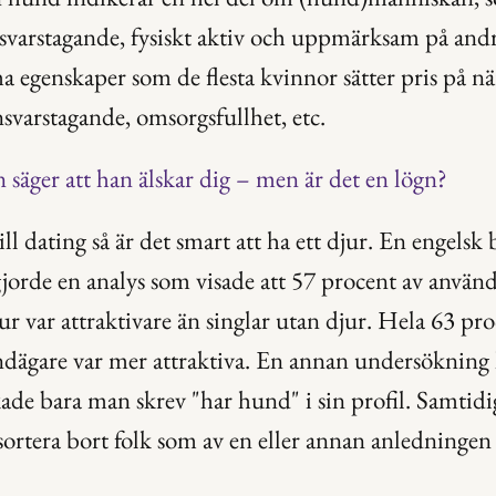
svarstagande, fysiskt aktiv och uppmärksam på andr
 egenskaper som de flesta kvinnor sätter pris på när 
svarstagande, omsorgsfullhet, etc.
 säger att han älskar dig – men är det en lögn?
ill dating så är det smart att ha ett djur. En engelsk b
jorde en analys som visade att 57 procent av använda
ur var attraktivare än singlar utan djur. Hela 63 pro
undägare var mer attraktiva. En annan undersökning 
kade bara man skrev "har hund" i sin profil. Samtidigt
ortera bort folk som av en eller annan anledningen i