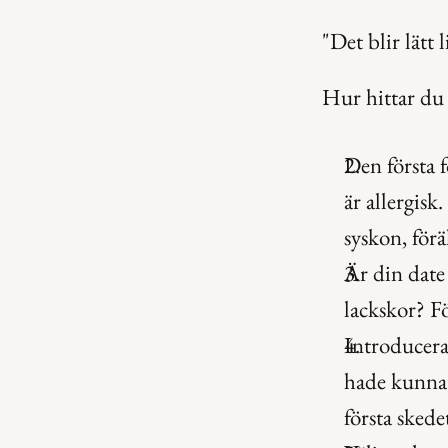
"Det blir lätt
Hur hittar du
Den första f
är allergisk
syskon, förä
Är din date 
lackskor? Fö
Introducera 
hade kunnat
första skede