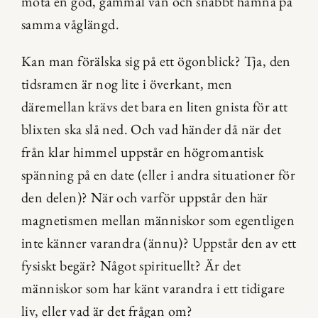
möta en god, gammal vän och snabbt hamna på 
samma våglängd.
Kan man förälska sig på ett ögonblick? Tja, den 
tidsramen är nog lite i överkant, men 
däremellan krävs det bara en liten gnista för att 
blixten ska slå ned. Och vad händer då när det 
från klar himmel uppstår en högromantisk 
spänning på en date (eller i andra situationer för 
den delen)? När och varför uppstår den här 
magnetismen mellan människor som egentligen 
inte känner varandra (ännu)? Uppstår den av ett 
fysiskt begär? Något spirituellt? Är det 
människor som har känt varandra i ett tidigare 
liv, eller vad är det frågan om?