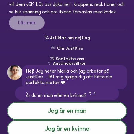
vill dem väl? Låt oss dyka ner i kroppens reaktioner och 
se hur spänning och oro ibland förväxlas med kärlek.
Läs mer
🥰 
Artiklar om dejting
🫶 
Om JustKiss
💌 
Kontakta oss
✨ 
Användarvillkor
Hej! Jag heter Maria och jag arbetar på 
💳 
Köpvillkor
JustKiss – låt mig hjälpa dig att hitta din 
perfekta match ❤️
🔒 
Integritetspolicy
💬 Kontakta kundtjänst →
Är du en man eller en kvinna?
Ändra språk:
Select Language
Jag är en man
Swedish
© 2016 — 2026 WUNDER APS
Jag är en kvinna