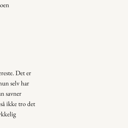
oen 
 sikkert at hun holder på å gå tilbake til sin tidligere kjæreste. Det er 
hun selv har 
n savner 
så ikke tro det 
kkelig 