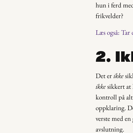
hun i ferd med
frikvelder?
Læs også: Tar 
2. I
Det er 
ikke
ikke
 sikkert a
kontroll på al
oppklaring. De
verste med en 
avslutning.