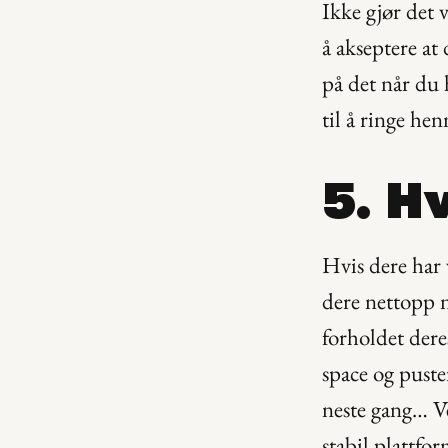
Ikke gjør det v
å akseptere at
på det når du 
til å ringe he
5. H
Hvis dere har v
dere nettopp nå
forholdet dere
space og puste
neste gang… Ve
stabil plattfo