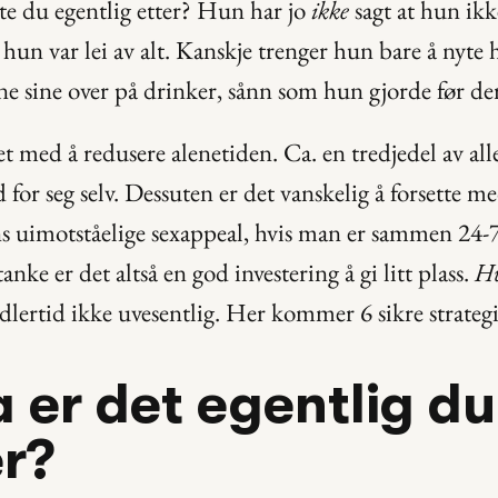
e du egentlig etter? Hun har jo 
ikke
 sagt at hun ikk
t hun var lei av alt. Kanskje trenger hun bare å nyte h
ne sine over på drinker, sånn som hun gjorde før de
 med å redusere alenetiden. Ca. en tredjedel av alle 
d for seg selv. Dessuten er det vanskelig å forsette me
s uimotståelige sexappeal, hvis man er sammen 24-7
nke er det altså en god investering å gi litt plass. 
H
idlertid ikke uvesentlig. Her kommer 6 sikre strategi
a er det egentlig du 
r?