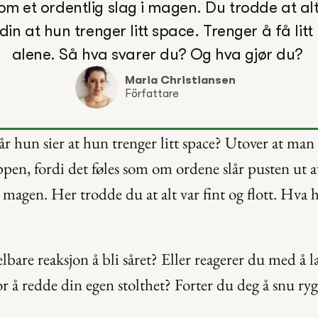
m et ordentlig slag i magen. Du trodde at alt 
din at hun trenger litt space. Trenger å få litt
Maria Christiansen
Författare
r hun sier at hun trenger litt space? Utover at man k
en, fordi det føles som om ordene slår pusten ut av
 i magen. Her trodde du at alt var fint og flott. Hva 
bare reaksjon å bli såret? Eller reagerer du med å 
or å redde din egen stolthet? Forter du deg å snu ryg