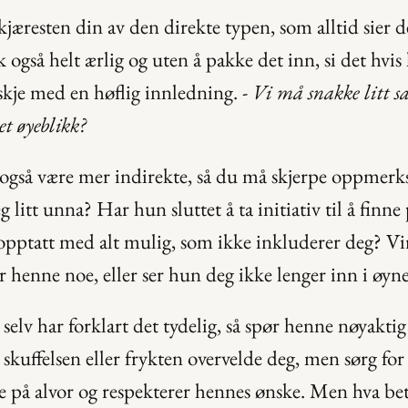
 kjæresten din av den direkte typen, som alltid sier 
 også helt ærlig og uten å pakke det inn, si det hvis
kje med en høflig innledning. - 
Vi må snakke litt
 et øyeblikk?
gså være mer indirekte, så du må skjerpe oppmerk
litt unna? Har hun sluttet å ta initiativ til å finne 
opptatt med alt mulig, som ikke inkluderer deg? Vir
er henne noe, eller ser hun deg ikke lenger inn i øyn
selv har forklart det tydelig, så spør henne nøyaktig
skuffelsen eller frykten overvelde deg, men sørg for 
e på alvor og respekterer hennes ønske. Men hva bet