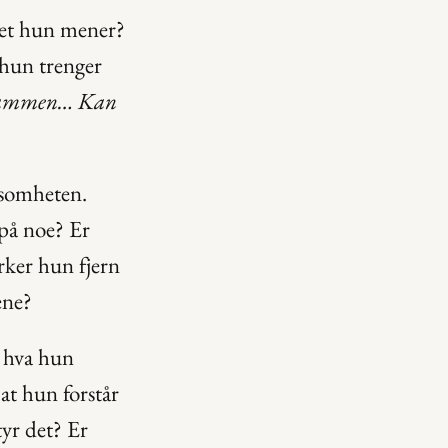
det hun mener? 
 hun trenger 
 sammen… Kan 
somheten. 
på noe? Er 
ker hun fjern 
ene?
 hva hun 
at hun forstår 
yr det? Er 