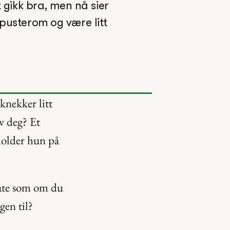
gikk bra, men nå sier 
 pusterom og være litt 
nekker litt 
 deg? Et 
holder hun på 
late som om du 
gen til?