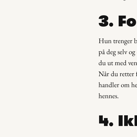
3. F
Hun trenger ba
på deg selv og 
du ut med venne
Når du retter f
handler om hen
hennes.
4. I