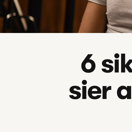
6 si
sier a