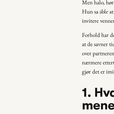
Men halo, hørt
Hun sa 
ikke
 a
invitere venne
Forhold har det
at de savner ti
over partneren
nærmere etterta
gjør det er im
1. Hv
mene