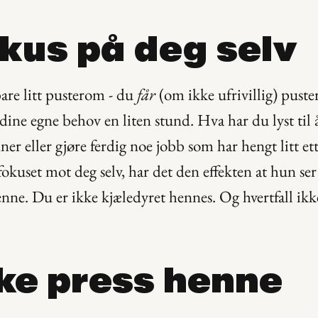
okus på deg selv
re litt pusterom - du 
får
 (om ikke ufrivillig) puste
dine egne behov en liten stund. Hva har du lyst til å
r eller gjøre ferdig noe jobb som har hengt litt ette
okuset mot deg selv, har det den effekten at hun ser a
ne. Du er ikke kjæledyret hennes. Og hvertfall ikk
kke press henne