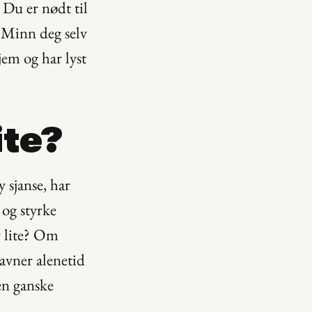
 Du er nødt til 
 Minn deg selv 
em og har lyst 
ite?
 sjanse, har 
og styrke 
 lite? Om 
vner alenetid 
n ganske 