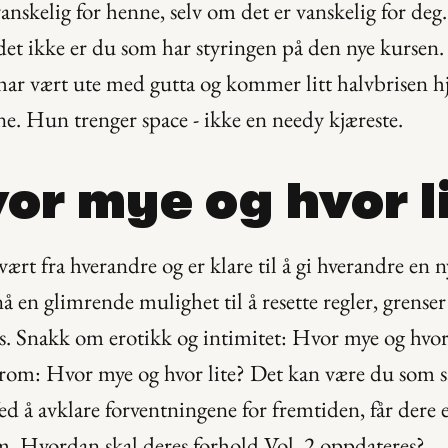
anskelig for henne, selv om det er vanskelig for deg.
 det ikke er du som har styringen på den nye kursen.
har vært ute med gutta og kommer litt halvbrisen hj
nne. Hun trenger space - ikke en needy kjæreste.
vor mye og hvor l
ært fra hverandre og er klare til å gi hverandre en ny
 en glimrende mulighet til å resette regler, grenser 
s. Snakk om erotikk og intimitet: Hvor mye og hvor
rom: Hvor mye og hvor lite? Det kan være du som sa
d å avklare forventningene for fremtiden, får dere e
rm. Hvordan skal deres forhold Vol. 2 oppdateres?