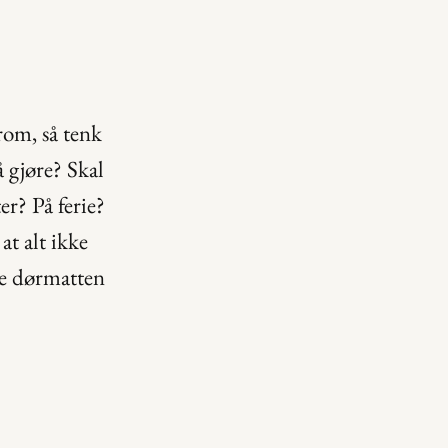
rom, så tenk 
 gjøre? Skal 
r? På ferie? 
t alt ikke 
e dørmatten 