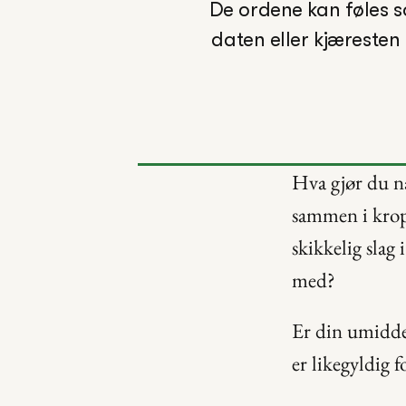
De ordene kan føles so
daten eller kjæresten 
Hva gjør du nå
sammen i kropp
skikkelig slag
med?
Er din umiddel
er likegyldig f