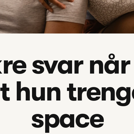
kre svar når
t hun trenger
space