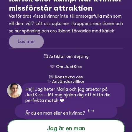
missförstår attraktion
Varför dras vissa kvinnor inte till omsorgsfulla män som 
vill dem väl? Låt oss dyka ner i kroppens reaktioner och 
se hur spänning och oro ibland förväxlas med kärlek.
Läs mer
🥰 
Artiklar om dejting
🫶 
Om JustKiss
💌 
Kontakta oss
✨ 
Användarvillkor
Hej! Jag heter Maria och jag arbetar på 
💳 
Köpvillkor
JustKiss – låt mig hjälpa dig att hitta din 
perfekta match ❤️
🔒 
Integritetspolicy
💬 Kontakta kundtjänst →
Är du en man eller en kvinna?
Ändra språk:
Select Language
Jag är en man