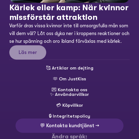
Kärlek eller kamp: När kvinnor 
missförstår attraktion
Varför dras vissa kvinnor inte till omsorgsfulla män som 
vill dem väl? Låt oss dyka ner i kroppens reaktioner och 
se hur spänning och oro ibland förväxlas med kärlek.
Läs mer
🥰 
Artiklar om dejting
🫶 
Om JustKiss
💌 
Kontakta oss
✨ 
Användarvillkor
💳 
Köpvillkor
🔒 
Integritetspolicy
💬 Kontakta kundtjänst →
Ändra språk: