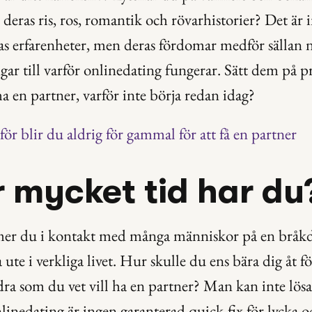
 deras ris, ros, romantik och rövarhistorier? Det är i
as erfarenheter, men deras fördomar medför sällan n
gar till varför onlinedating fungerar. Sätt dem på p
ha en partner, varför inte börja redan idag?
för blir du aldrig för gammal för att få en partner
r mycket tid har du
er du i kontakt med många människor på en bråkdel
 ute i verkliga livet. Hur skulle du ens bära dig åt fö
ra som du vet vill ha en partner? Man kan inte lösa
linedating är ingen garanterad quick-fix för lycka o