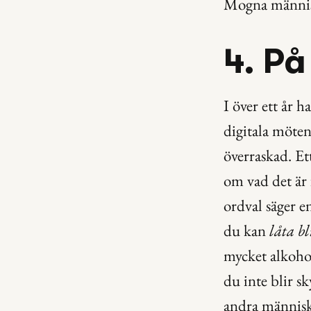
Mogna människo
4. På
I över ett år 
digitala möten
överraskad. Et
om vad det är 
ordval säger e
du kan 
låta bl
mycket alkohol 
du inte blir sk
andra människo