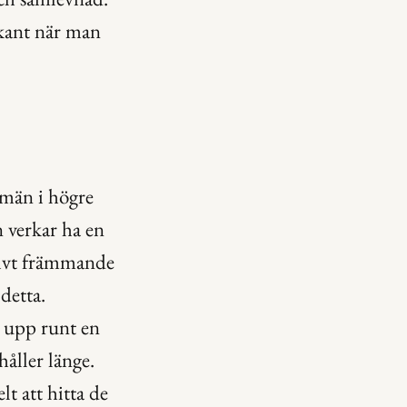
kant när man 
män i högre 
 verkar ha en 
tivt främmande 
detta. 
 upp runt en 
åller länge. 
 att hitta de 