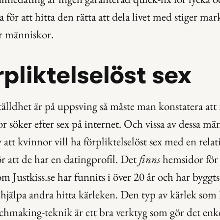
för att hitta den rätta att dela livet med stiger mar
er människor.
rpliktelselöst sex
lldhet är på uppsving så måste man konstatera att 
r söker efter sex på internet. Och vissa av dessa män
 att kvinnor vill ha förpliktelselöst sex med en rela
r att de har en datingprofil. Det 
finns
 hemsidor för 
m Justkiss.se har funnits i över 20 år och har byggts
 hjälpa andra hitta kärleken. Den typ av kärlek som h
hmaking-teknik är ett bra verktyg som gör det enkelt