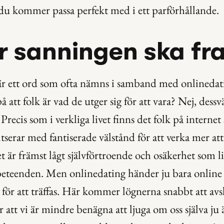
du kommer passa perfekt med i ett parförhållande.
r sanningen ska fr
är ett ord som ofta nämns i samband med onlinedat
på att folk är vad de utger sig för att vara? Nej, dess
. Precis som i verkliga livet finns det folk på internet 
ltserar med fantiserade välstånd för att verka mer att
et är främst lågt självförtroende och osäkerhet som 
eteenden. Men onlinedating händer ju bara online f
för att träffas. Här kommer lögnerna snabbt att avslö
 att vi är mindre benägna att ljuga om oss själva ju äl