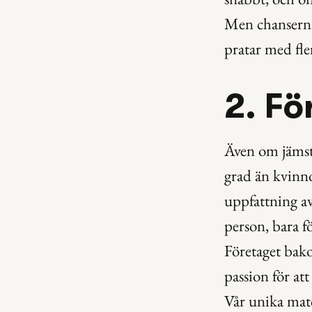
Men chanserna 
pratar med fl
2. Fö
Även om jämstä
grad än kvinno
uppfattning av
person, bara fö
Företaget bako
passion för att
Vår unika matc