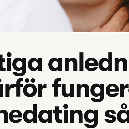
tiga anledn
rför funger
nedating s