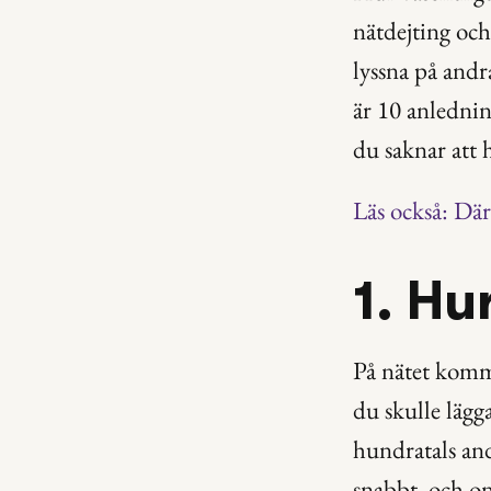
nätdejting och
lyssna på andr
är 10 anlednin
du saknar att 
Läs också: Där
1. Hu
På nätet komm
du skulle lägga
hundratals and
snabbt, och on