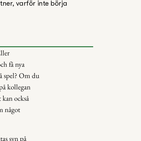
er, varför inte börja 
ler 
ch få nya 
på spel? Om du 
på kollegan 
 kan också 
m något 
as syn på 