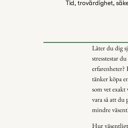
Tid, trovärdighet, säk
Låter du dig s
stresstestar du
erfarenheter? 
tänker köpa en
som vet exakt 
vara så att du 
mindre väsentl
Hur väsentligt