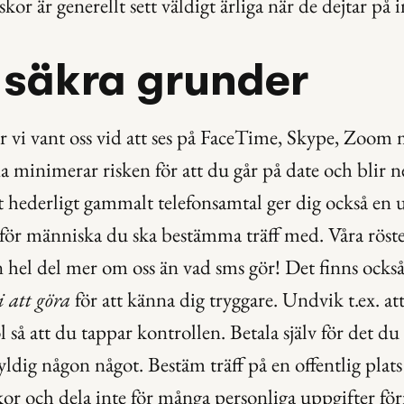
r är generellt sett väldigt ärliga när de dejtar på i
 säkra grunder
har vi vant oss vid att ses på FaceTime, Skype, Zoom
a minimerar risken för att du går på date och blir ne
t hederligt gammalt telefonsamtal ger dig också en 
för människa du ska bestämma träff med. Våra röster
n hel del mer om oss än vad sms gör! Det finns också
i att göra
 för att känna dig tryggare. Undvik t.ex. att
så att du tappar kontrollen. Betala själv för det du be
yldig någon något. Bestäm träff på en offentlig plats 
r och dela inte för många personliga uppgifter förr