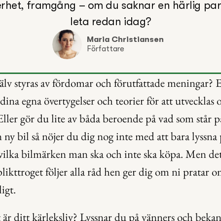
erhet, framgång – om du saknar en härlig partn
leta redan idag?
Maria Christiansen
Författare
jälv styras av fördomar och förutfattade meningar? El
 dina egna övertygelser och teorier för att utvecklas o
Eller gör du lite av båda beroende på vad som står 
 ny bil så nöjer du dig nog inte med att bara lyssna 
vilka bilmärken man ska och inte ska köpa. Men det
plikttroget följer alla råd hen ger dig om ni pratar o
igt.
 är ditt kärleksliv? Lyssnar du på vänners och bekant