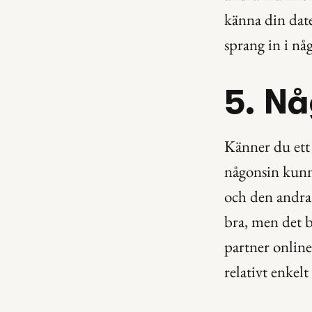
känna din date
sprang in i någ
5. N
Känner du ett 
någonsin kunna
och den andra
bra, men det b
partner online
relativt enkel