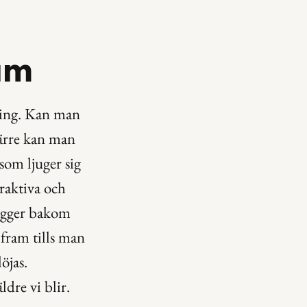
am
ing. Kan man 
värre kan man 
som ljuger sig 
raktiva och 
ligger bakom 
ram tills man 
jas. 
dre vi blir. 