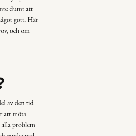
nte dumt att 
ågot gott. Här 
rov, och om 
?
 av den tid 
r att möta 
 alla problem 
ch samlevnad. 