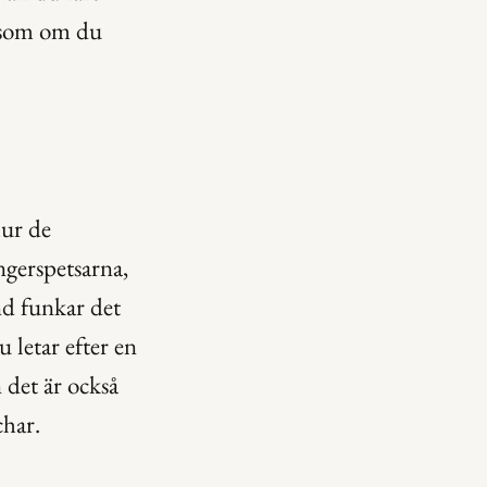
 som om du 
ur de 
gerspetsarna, 
d funkar det 
letar efter en 
det är också 
char.