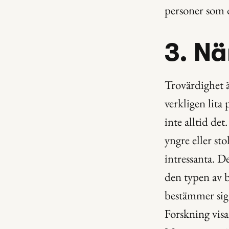
personer som 
3. Nä
Trovärdighet 
verkligen lita 
inte alltid det
yngre eller sto
intressanta. D
den typen av b
bestämmer sig 
Forskning visar