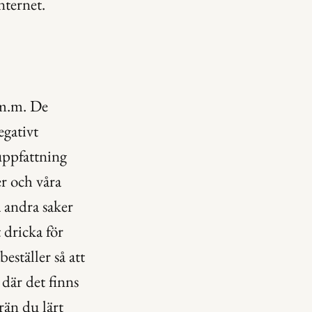
nternet.
 m.m. De 
gativt 
uppfattning 
 och våra 
 andra saker 
 dricka för 
ställer så att 
där det finns 
än du lärt 