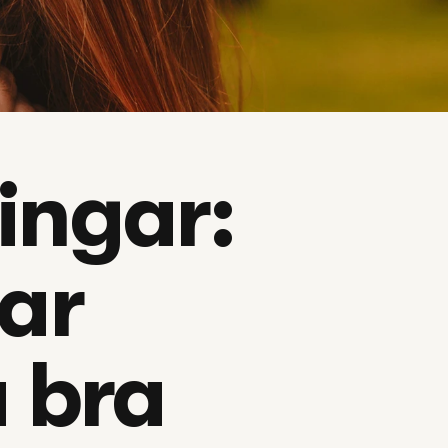
ingar: 
ar 
å bra