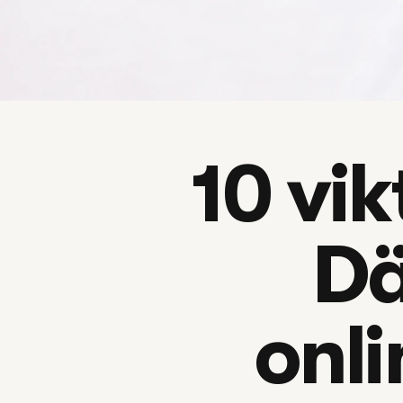
10 vik
Dä
onli