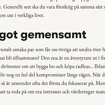
. Generellt sett ska du vara försiktig på samma sätt
on ute i verkliga livet.
ågot gemensamt
totalt omaka par som får oss övriga att undra över h
t bli tillsammans? Den ena är en äventyrare ut i fin
 drömmer om att bygga bo och köpa radhus... Iblan
lir nog en hel del kompromisser längs vägen. När du 
 så är utseendet ofta det första du fokuserar på. Men 
t att ta reda på om era intressen och värderingar mat