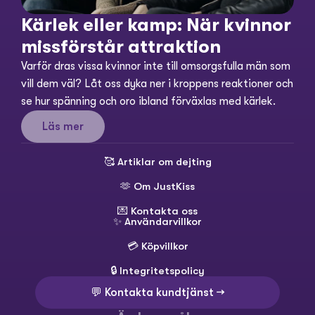
Kärlek eller kamp: När kvinnor 
missförstår attraktion
Varför dras vissa kvinnor inte till omsorgsfulla män som 
vill dem väl? Låt oss dyka ner i kroppens reaktioner och 
se hur spänning och oro ibland förväxlas med kärlek.
Läs mer
🥰 
Artiklar om dejting
🫶 
Om JustKiss
💌 
Kontakta oss
✨ 
Användarvillkor
💳 
Köpvillkor
🔒 
Integritetspolicy
💬 Kontakta kundtjänst →