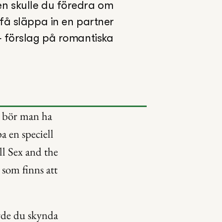
en skulle du föredra om 
få släppa in en partner 
 förslag på romantiska 
å bör man ha 
 en speciell 
ll Sex and the 
som finns att 
rde du skynda 