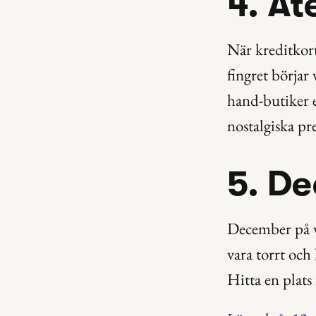
4. Åt
När kreditkort
fingret börjar 
hand-butiker e
nostalgiska pr
5. D
December på vå
vara torrt och
Hitta en plats