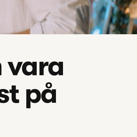
 vara 
t på 