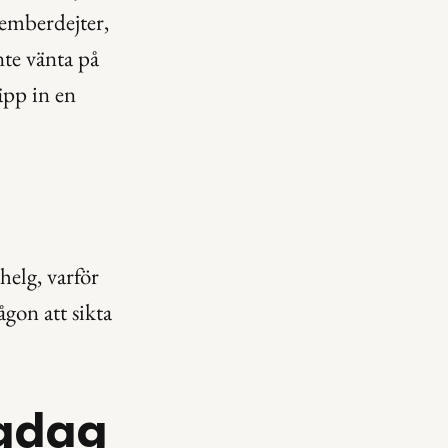
emberdejter, 
te vänta på 
äpp in en 
elg, varför 
gon att sikta 
ngdag