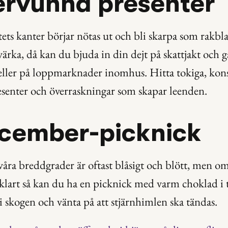
ervunna presenter
ets kanter börjar nötas ut och bli skarpa som rakbl
värka, då kan du bjuda in din dejt på skattjakt och gå
ller på loppmarknader inomhus. Hitta tokiga, kons
esenter och överraskningar som skapar leenden.
ecember-picknick
ra breddgrader är oftast blåsigt och blött, men om 
 klart så kan du ha en picknick med varm choklad i 
 i skogen och vänta på att stjärnhimlen ska tändas.