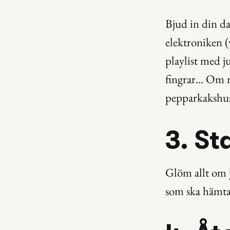
Bjud in din dat
elektroniken (v
playlist med j
fingrar... Om 
pepparkakshu
3. St
Glöm allt om j
som ska hämta 