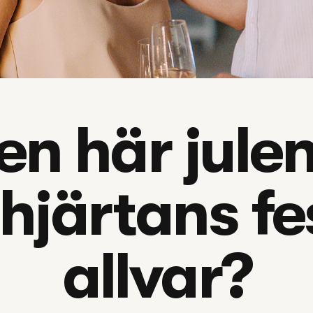
en här julen
hjärtans fes
allvar?