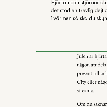
Hjärtan och stjärnor ska
det stod en trevlig dej
i värmen så ska du sky
Julen är hjärt
någon att dela
present till oc
City eller någ
streama.
Om du saknar e