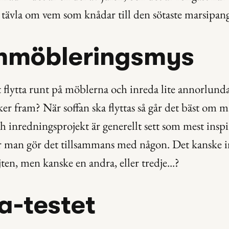
tävla om vem som knådar till den sötaste marsipan
mmöbleringsmys
t flytta runt på möblerna och inreda lite annorlunda
er fram? När soffan ska flyttas så går det bäst om ma
inredningsprojekt är generellt sett som mest inspi
r man gör det tillsammans med någon. Det kanske in
jten, men kanske en andra, eller tredje...?
ea-testet