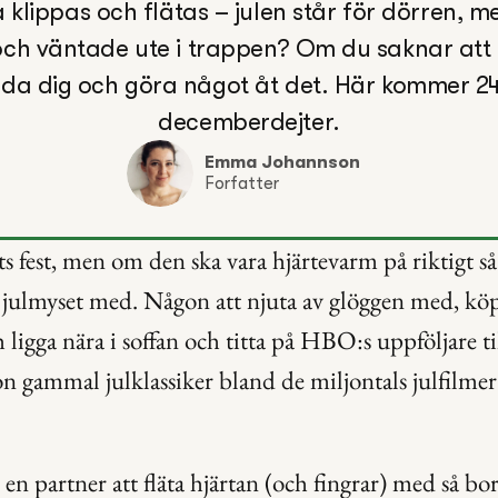
 klippas och flätas – julen står för dörren, m
t och väntade ute i trappen? Om du saknar att 
nda dig och göra något åt det. Här kommer 24
decemberdejter.
Emma Johannson
Forfatter
ats fest, men om den ska vara hjärtevarm på riktigt s
 julmyset med. Någon att njuta av glöggen med, köpa
h ligga nära i soffan och titta på HBO:s uppföljare ti
on gammal julklassiker bland de miljontals julfilmer 
n partner att fläta hjärtan (och fingrar) med så bo