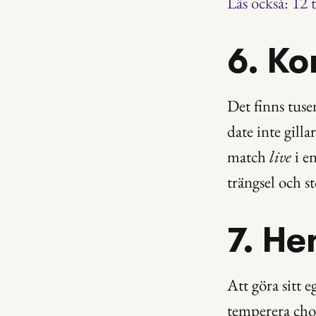
Läs också: 12 t
6. Ko
Det finns tuse
date inte gilla
match 
live
 i e
trängsel och st
7. He
Att göra sitt 
temperera chokl