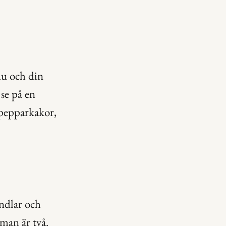
u och din 
se på en 
 pepparkakor, 
ndlar och 
man är två. 