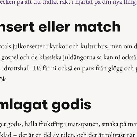
ecken på att du träffat rakt i hjärtat på din nya fling
nsert eller match
ntals julkonserter i kyrkor och kulturhus, men om d
r gospel och de klassiska juldängorna så kan ni också 
n idrottshall. Då får ni också en paus från glögg och
ök.
mlagat godis
eget godis, hälla fruktfärg i marsipanen, smaka på ma
ad – det är en del av julen, och det är roligast när 