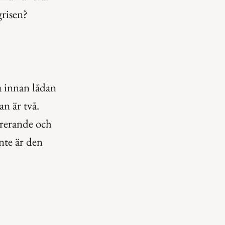
grisen?
 innan lådan 
n är två. 
rerande och 
te är den 