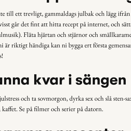
e till ett trevligt, gammaldags julbak och lägg ifrån 
isst går det fint att hitta recept på internet, och sätt
ulmusik). Fläta hjärtan och stjärnor och smällkarame
ni är riktigt händiga kan ni bygga ert första gemens
s!
anna kvar i sängen
ulstress och ta sovmorgon, dyrka sex och slå sten-s
kaffet. Se på filmer och serier på datorn.