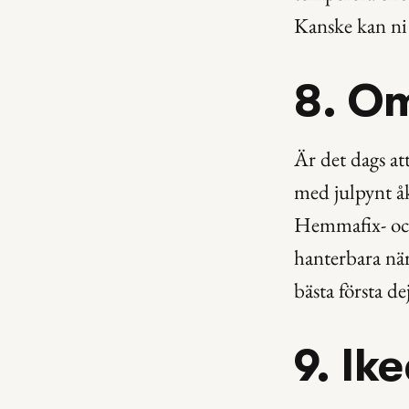
Kanske kan ni 
8. O
Är det dags at
med julpynt åk
Hemmafix- och 
hanterbara nä
bästa första de
9. Ik