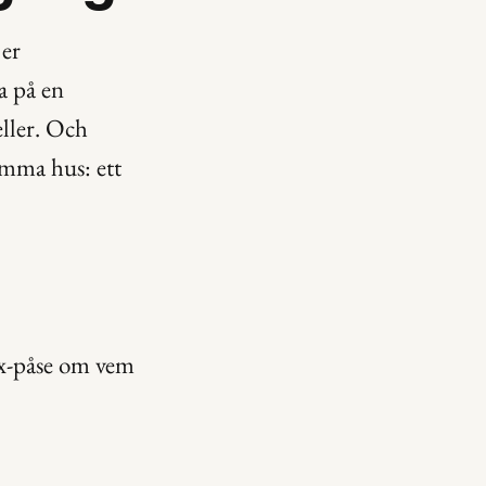
er 
a på en 
ller. Och 
amma hus: ett 
ax-påse om vem 