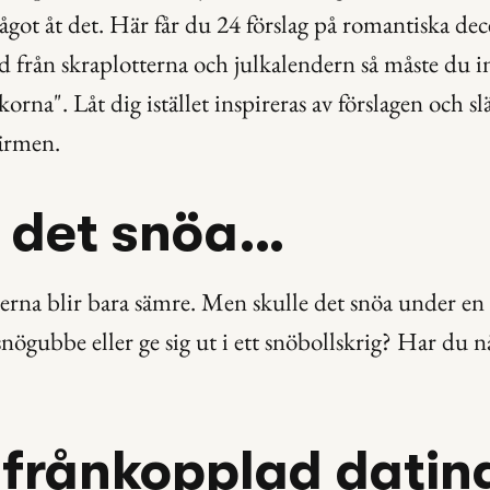
ågot åt det. Här får du 24 förslag på romantiska dec
nad från skraplotterna och julkalendern så måste du in
orna". Låt dig istället inspireras av förslagen och sl
värmen.
t det snöa…
erna blir bara sämre. Men skulle det snöa under en h
nögubbe eller ge sig ut i ett snöbollskrig? Har du nå
n frånkopplad dati