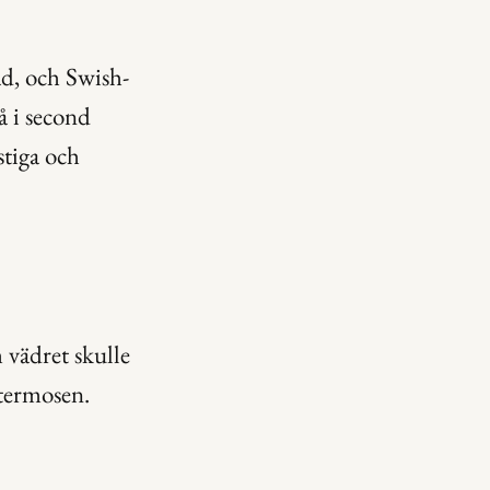
ad, och Swish-
 i second 
tiga och 
vädret skulle 
termosen. 