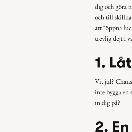
dig och göra n
och till skill
att "öppna luck
trevlig dejt i 
1. Lå
Vit jul? Chans
inte bygga en s
in dig på?
2. E