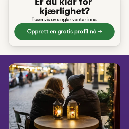
Er du klar for 
kjærlighet?
Tusenvis av singler venter inne.
Opprett en gratis profil nå →