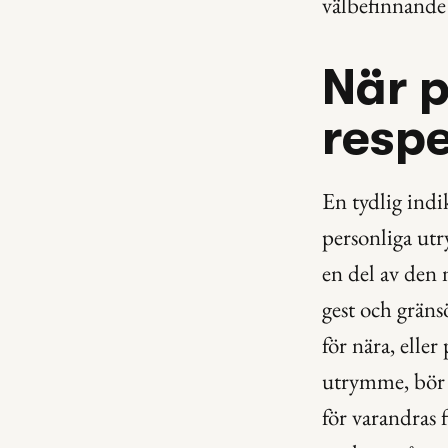
välbefinnande 
När p
resp
En tydlig indik
personliga ut
en del av den 
gest och gräns
för nära, elle
utrymme, bör d
för varandras f