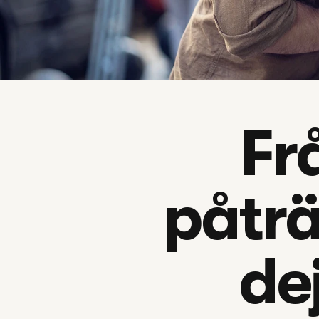
Frå
påträ
dej