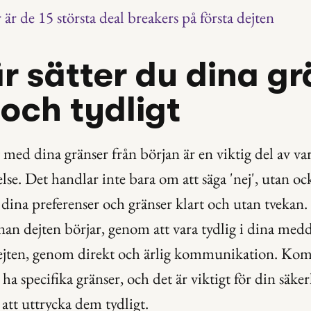
 är de 15 största deal breakers på första dejten
r sätter du dina gr
 och tydligt
 med dina gränser från början är en viktig del av varj
lse. Det handlar inte bara om att säga 'nej', utan ock
na preferenser och gränser klart och utan tvekan.
nan dejten börjar, genom att vara tydlig i dina medd
ejten, genom direkt och ärlig kommunikation. Kom i
t ha specifika gränser, och det är viktigt för din säker
att uttrycka dem tydligt.