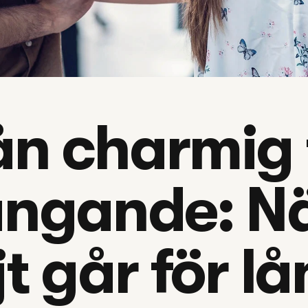
n charmig ti
ngande: När
t går för l