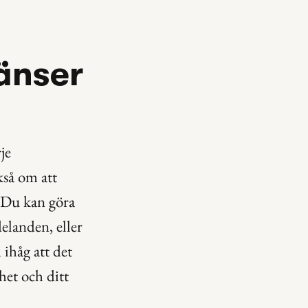
änser 
e 
så om att 
 Du kan göra 
elanden, eller 
håg att det 
het och ditt 