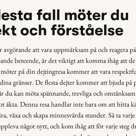
flesta fall möter du 
kt och förståelse
r avgörande att vara uppmärksam på och reagera på 
ande beteende, är det viktigt att komma ihåg att de f
öter på din dejtingresa kommer att vara respektful
 dina gränser. De flesta dejter kommer att bjuda på p
där du kan möta spännande, trevliga och omtänksam
t äkta. Denna resa handlar inte bara om att hitta kä
ära, växa och skapa minnesvärda stunder. Så ta varje
ppleva något nytt, och kom ihåg att för varje steg du