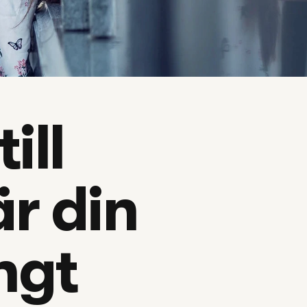
ll 
 din 
ångt