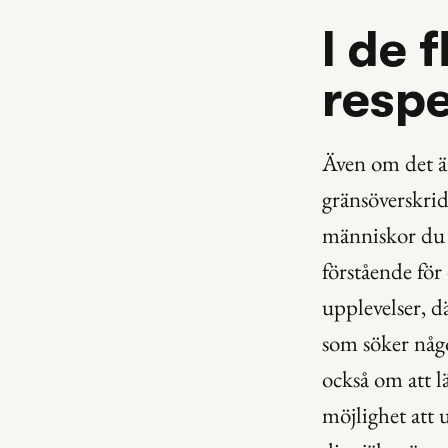
I de 
respe
Även om det ä
gränsöverskrid
människor du m
förstående för
upplevelser, 
som söker någo
också om att l
möjlighet att u