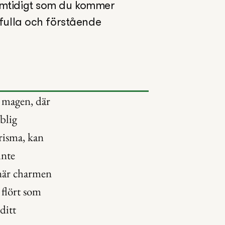
mtidigt som du kommer 
fulla och förstående 
i magen, där 
lig 
risma, kan 
nte 
när charmen 
flört som 
itt 