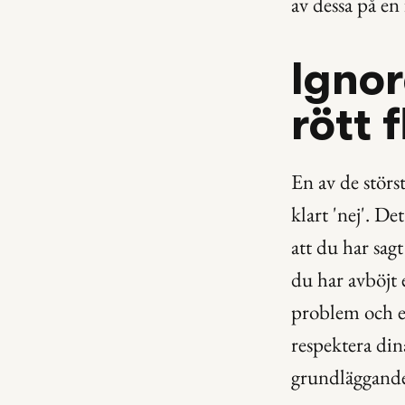
av dessa på en
Ignore
rött 
En av de störs
klart 'nej'. De
att du har sagt 
du har avböjt e
problem och et
respektera dina
grundläggande 