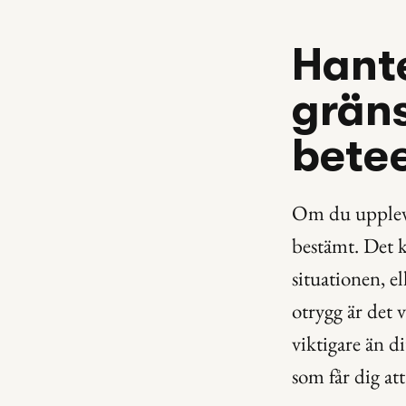
Hante
gräns
bete
Om du upplever
bestämt. Det ka
situationen, el
otrygg är det v
viktigare än di
som får dig at