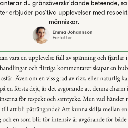
anterar du gränsöverskridande beteende, sa
jter erbjuder positiva upplevelser med respekt
människor.
Emma Johannson
Forfatter
kan vara en upplevelse full av spänning och fjärilar 
handlingar och flirtiga kommentarer skapar en bubb
sfär. Även om en viss grad av rizz, eller naturlig ka
på en första dejt, är det avgörande att denna charm i
ränserna för respekt och samtycke. Men vad händer 
 till att bli påträngande? Att kunna skilja mellan en 
 och en som blir för intensiv är avgörande för både d