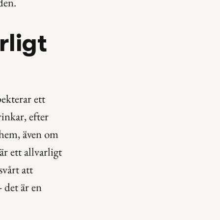
den.
ligt 
kterar ett 
inkar, efter 
ig hem, även om 
 ett allvarligt 
årt att 
 det är en 