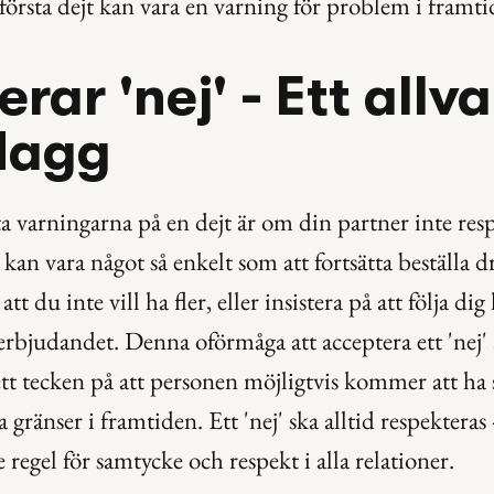
 första dejt kan vara en varning för problem i framti
rar 'nej' - Ett allvar
flagg
ta varningarna på en dejt är om din partner inte respe
t kan vara något så enkelt som att fortsätta beställa dr
att du inte vill ha fler, eller insistera på att följa d
rbjudandet. Denna oförmåga att acceptera ett 'nej' är
t tecken på att personen möjligtvis kommer att ha sv
 gränser i framtiden. Ett 'nej' ska alltid respekteras -
regel för samtycke och respekt i alla relationer.