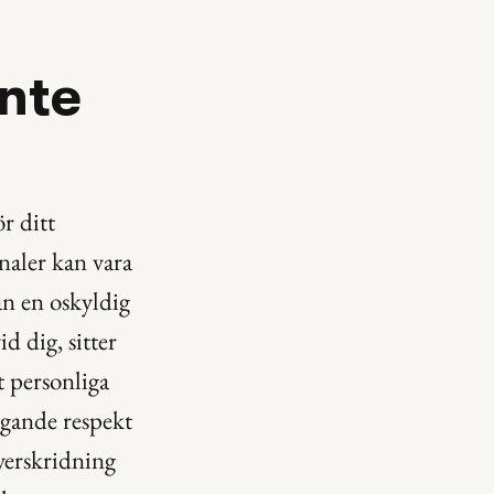
nte 
r ditt 
aler kan vara 
n en oskyldig 
 dig, sitter 
 personliga 
gande respekt 
verskridning 