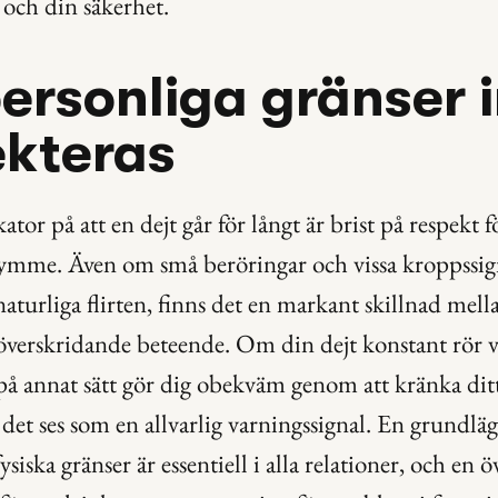
och din säkerhet.
ersonliga gränser i
ekteras
ator på att en dejt går för långt är brist på respekt fö
rymme. Även om små beröringar och vissa kroppssign
naturliga flirten, finns det en markant skillnad mella
överskridande beteende. Om din dejt konstant rör vid
r på annat sätt gör dig obekväm genom att kränka ditt
et ses som en allvarlig varningssignal. En grundläg
ysiska gränser är essentiell i alla relationer, och en ö