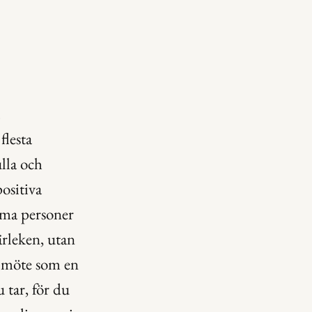
lesta 
la och 
ositiva 
ma personer 
rleken, utan 
 möte som en 
 tar, för du 