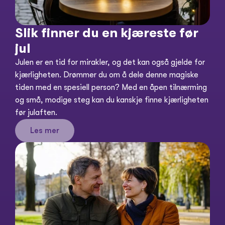
Slik finner du en kjæreste før 
jul
Julen er en tid for mirakler, og det kan også gjelde for 
kjærligheten. Drømmer du om å dele denne magiske 
tiden med en spesiell person? Med en åpen tilnærming 
og små, modige steg kan du kanskje finne kjærligheten 
Les mer